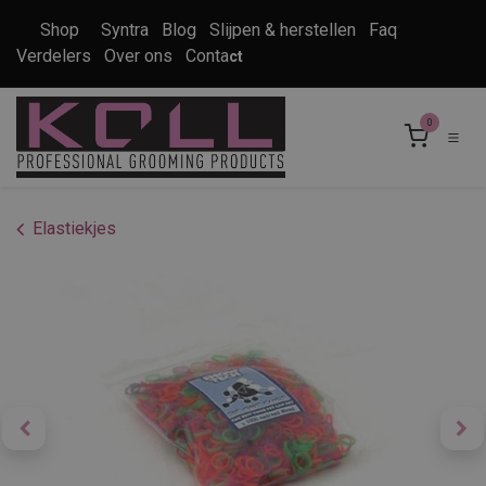
Overslaan naar inhoud
Shop
Syntra
Blog
Slijpen & herstellen
Faq
Verdelers
Over ons
Conta
ct
0
Elastiekjes