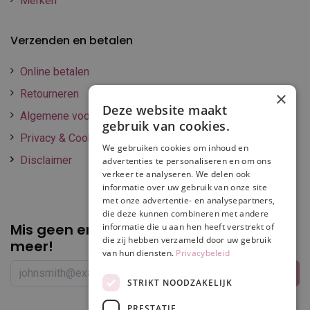
Merken
Verzenden en betalen
Online betalen
Retourneren
×
Deze website maakt
Algemene voorwaarden
gebruik van cookies.
Privacy & Cookie policy
We gebruiken cookies om inhoud en
Disclaimer
advertenties te personaliseren en om ons
verkeer te analyseren. We delen ook
informatie over uw gebruik van onze site
met onze advertentie- en analysepartners,
die deze kunnen combineren met andere
Mis geen enkele
promotie of korting
informatie die u aan hen heeft verstrekt of
die zij hebben verzameld door uw gebruik
meer!
van hun diensten.
Privacybeleid
STRIKT NOODZAKELIJK
PRESTATIE
Volg ons