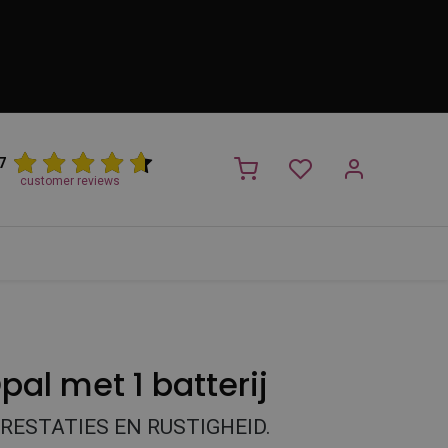
7
customer reviews
PROMO
NIEUW!
Trimsalon
Merken
Outlet
Nieuw
pal met 1 batterij
PRESTATIES EN RUSTIGHEID.