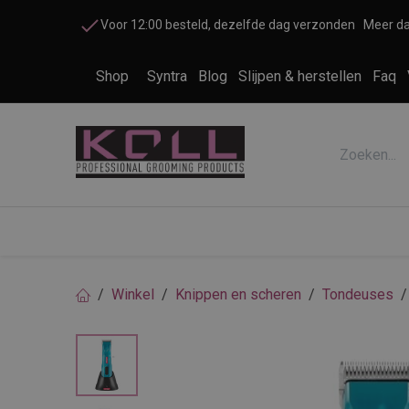
Overslaan naar inhoud
Voor 12:00 besteld, dezelfde dag verzonden
Meer da
Shop
Syntra
Blog
Slijpen & herstellen
Faq
Accessoires honden en katten
Cosme
Winkel
Knippen en scheren
Tondeuses