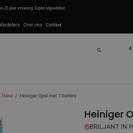
n 25 jaar ervaring
Eigen slijpatelier
Verdelers
Over ons
Conta
ct
4.
tica
Grooming
Knippen en scheren
Hond
Heiniger Opal met 1 batterij
Heiniger O
BRILJANT IN 