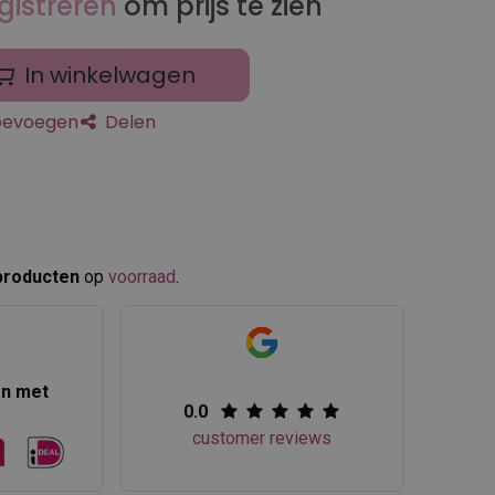
gistreren
om prijs te zien
In winkelwagen
toevoegen
Delen
producten
op
voorraad
.​
en met
0.0
customer reviews