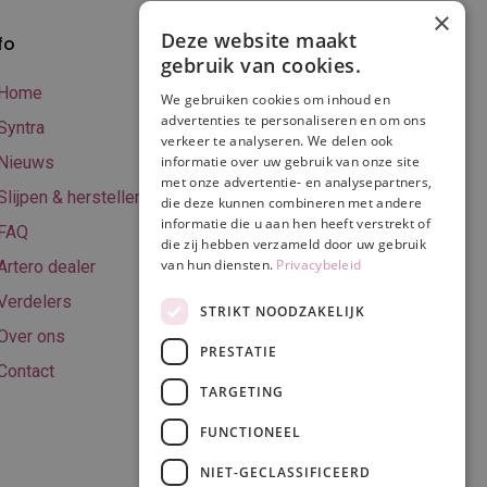
×
Deze website maakt
fo
Verzenden en
gebruik van cookies.
betalen
Home
We gebruiken cookies om inhoud en
Online betalen
advertenties te personaliseren en om ons
Syntra
verkeer te analyseren. We delen ook
Retourneren
Nieuws
informatie over uw gebruik van onze site
met onze advertentie- en analysepartners,
Algemene
Slijpen & herstellen
die deze kunnen combineren met andere
voorwaarden
informatie die u aan hen heeft verstrekt of
FAQ
Privacy & Cookie
die zij hebben verzameld door uw gebruik
van hun diensten.
Privacybeleid
Artero dealer
policy
Verdelers
Disclaimer
STRIKT NOODZAKELIJK
Over ons
PRESTATIE
Contact
TARGETING
Volg ons
FUNCTIONEEL
NIET-GECLASSIFICEERD