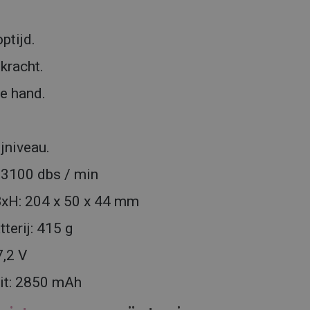
ptijd.
kracht.
de hand.
ijniveau.
/3100 dbs / min
xH: 204 x 50 x 44 mm
tterij: 415 g
7,2 V
eit: 2850 mAh