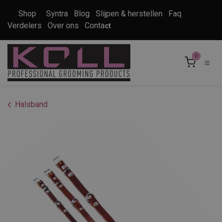
Overslaan naar inhoud
Shop
Syntra
Blog
Slijpen & herstellen
Faq
Verdelers
Over ons
Conta
ct
0
Halsband