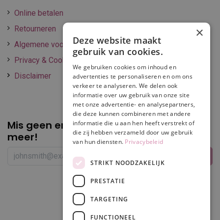
Online betalen
Retourneren
×
Deze website maakt
Algemene voorwaarden
gebruik van cookies.
Privacy & Cookie policy
We gebruiken cookies om inhoud en
Disclaimer
advertenties te personaliseren en om ons
verkeer te analyseren. We delen ook
informatie over uw gebruik van onze site
met onze advertentie- en analysepartners,
die deze kunnen combineren met andere
Mis geen enkele
promotie of korting
informatie die u aan hen heeft verstrekt of
die zij hebben verzameld door uw gebruik
meer!
van hun diensten.
Privacybeleid
STRIKT NOODZAKELIJK
PRESTATIE
Volg ons
TARGETING
FUNCTIONEEL