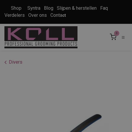
Overslaan naar inhoud
Shop
Syntra
Blog
Slijpen & herstellen
Faq
Verdelers
Over ons
Conta
ct
0
Divers