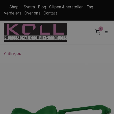
Overslaan naar inhoud
Shop
Syntra
Blog
Slijpen & herstellen
Faq
Verdelers
Over ons
Conta
ct
0
Strikjes