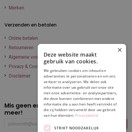
Merken
Verzenden en betalen
Online betalen
Retourneren
×
Deze website maakt
Algemene voorwaarden
gebruik van cookies.
Privacy & Cookie policy
We gebruiken cookies om inhoud en
Disclaimer
advertenties te personaliseren en om ons
verkeer te analyseren. We delen ook
informatie over uw gebruik van onze site
met onze advertentie- en analysepartners,
die deze kunnen combineren met andere
Mis geen enkele
promotie of korting
informatie die u aan hen heeft verstrekt of
die zij hebben verzameld door uw gebruik
meer!
van hun diensten.
Privacybeleid
STRIKT NOODZAKELIJK