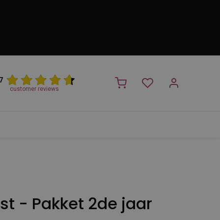
7
customer reviews
PROMO
NIEUW!
Trimsalon
Merken
Outlet
Nieuw
t - Pakket 2de jaar