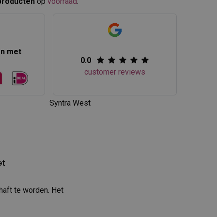
producten
op
voorraad
.​
en met
0.0
customer reviews
Syntra West
et
haft te worden. Het