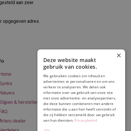
gesteld aan zeer
ar opgegeven adres.
×
Deze website maakt
fo
Verzenden en
gebruik van cookies.
betalen
Home
We gebruiken cookies om inhoud en
Online betalen
advertenties te personaliseren en om ons
Syntra
verkeer te analyseren. We delen ook
Retourneren
Nieuws
informatie over uw gebruik van onze site
met onze advertentie- en analysepartners,
Algemene
Slijpen & herstellen
die deze kunnen combineren met andere
voorwaarden
informatie die u aan hen heeft verstrekt of
FAQ
Privacy & Cookie
die zij hebben verzameld door uw gebruik
van hun diensten.
Privacybeleid
Artero dealer
policy
Verdelers