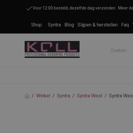
Overslaan naar inhoud
Voor 12:00 besteld, dezelfde dag verzonden
Meer da
Shop
Syntra
Blog
Slijpen & herstellen
Faq
Accessoires honden en katten
Cosme
Winkel
Syntra
Syntra West
Syntra West