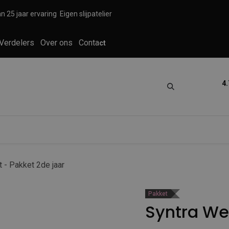
n 25 jaar ervaring
Eigen slijpatelier
Verdelers
Over ons
Conta
ct
4.
tica
Grooming
Knippen en scheren
 - Pakket 2de jaar
Pakket
Syntra Wes