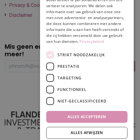
Privacy & Cookie policy
verkeer te analyseren. We delen ook
informatie over uw gebruik van onze site
Disclaimer
met onze advertentie- en analysepartners,
die deze kunnen combineren met andere
informatie die u aan hen heeft verstrekt of
die zij hebben verzameld door uw gebruik
van hun diensten.
Privacybeleid
Mis geen enkele
promotie of korting
meer!
STRIKT NOODZAKELIJK
PRESTATIE
TARGETING
Volg ons
FUNCTIONEEL
NIET-GECLASSIFICEERD
ALLES ACCEPTEREN
ALLES AFWIJZEN
In winkelwagen