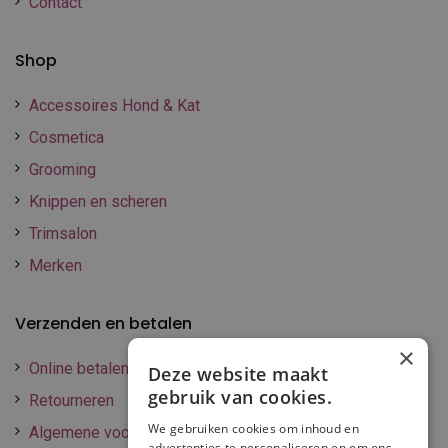
Contact
Shop
Accessoires Hond & Kat
Cosmetica
Grooming
Knippen en scheren
Trimsalon
Merken
Verzenden en betalen
×
Online betalen
Deze website maakt
gebruik van cookies.
Retourneren
We gebruiken cookies om inhoud en
Algemene voorwaarden
advertenties te personaliseren en om ons