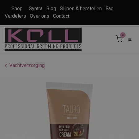
Overslaan naar inhoud
Shop
Syntra
Blog
Slijpen & herstellen
Faq
Verdelers
Over ons
Conta
ct
0
Vachtverzorging