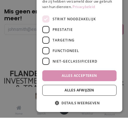
die zij hebben verzameld door uw gebruik
van hun diensten.
Privacybeleid
Mis geen enkele
promotie of korting
meer!
STRIKT NOODZAKELIJK
PRESTATIE
TARGETING
Volg ons
FUNCTIONEEL
NIET-GECLASSIFICEERD
ALLES ACCEPTEREN
ALLES AFWIJZEN
In winkelwagen
DETAILS WEERGEVEN
0
Home
Search
Wishlist
Account
Made in
odoo
by
scrollit