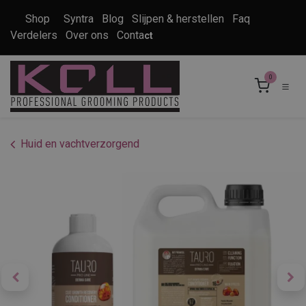
Overslaan naar inhoud
Shop
Syntra
Blog
Slijpen & herstellen
Faq
Verdelers
Over ons
Conta
ct
0
Huid en vachtverzorgend