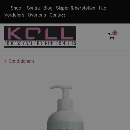
Overslaan naar inhoud
Shop
Syntra
Blog
Slijpen & herstellen
Faq
Verdelers
Over ons
Conta
ct
0
Conditioners