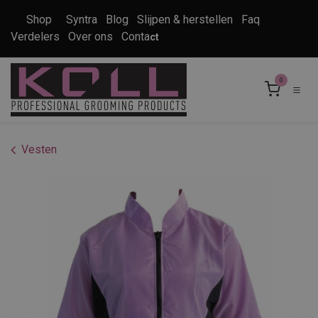
Overslaan naar inhoud
Shop
Syntra
Blog
Slijpen & herstellen
Faq
Verdelers
Over ons
Conta
ct
0
Vesten