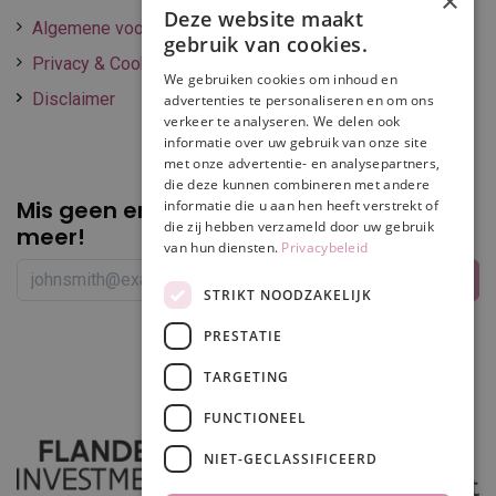
×
Deze website maakt
Algemene voorwaarden
gebruik van cookies.
Privacy & Cookie policy
We gebruiken cookies om inhoud en
Disclaimer
advertenties te personaliseren en om ons
verkeer te analyseren. We delen ook
informatie over uw gebruik van onze site
met onze advertentie- en analysepartners,
die deze kunnen combineren met andere
Mis geen enkele
promotie of korting
informatie die u aan hen heeft verstrekt of
die zij hebben verzameld door uw gebruik
meer!
van hun diensten.
Privacybeleid
STRIKT NOODZAKELIJK
PRESTATIE
Volg ons
TARGETING
FUNCTIONEEL
NIET-GECLASSIFICEERD