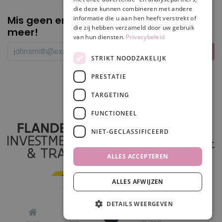
die deze kunnen combineren met andere
Mis geen enkele
promotie of korting
informatie die u aan hen heeft verstrekt of
die zij hebben verzameld door uw gebruik
meer!
van hun diensten.
Privacybeleid
STRIKT NOODZAKELIJK
PRESTATIE
Volg ons
TARGETING
FUNCTIONEEL
NIET-GECLASSIFICEERD
ALLES ACCEPTEREN
ALLES AFWIJZEN
In winkelwagen
DETAILS WEERGEVEN
0
Made in
odoo
by
scrollit