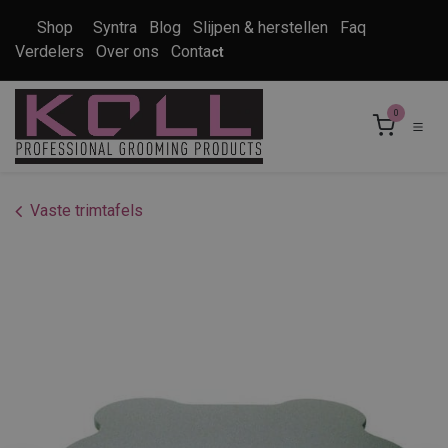
Overslaan naar inhoud
Shop
Syntra
Blog
Slijpen & herstellen
Faq
Verdelers
Over ons
Conta
ct
0
Vaste trimtafels