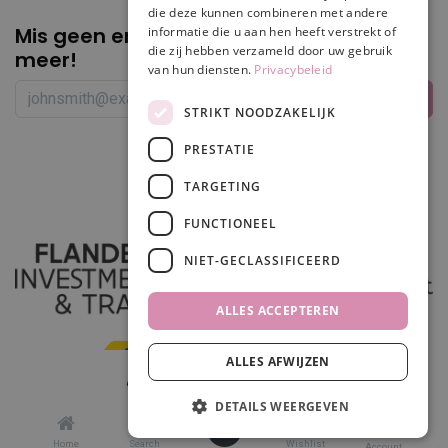
die deze kunnen combineren met andere
Mis geen enkele
promotie of korting
informatie die u aan hen heeft verstrekt of
die zij hebben verzameld door uw gebruik
meer!
van hun diensten.
Privacybeleid
STRIKT NOODZAKELIJK
PRESTATIE
Volg ons
TARGETING
FUNCTIONEEL
NIET-GECLASSIFICEERD
ALLES ACCEPTEREN
ALLES AFWIJZEN
In winkelwagen
DETAILS WEERGEVEN
0
Made in
odoo
by
scrollit
Home
Search
Wishlist
Account