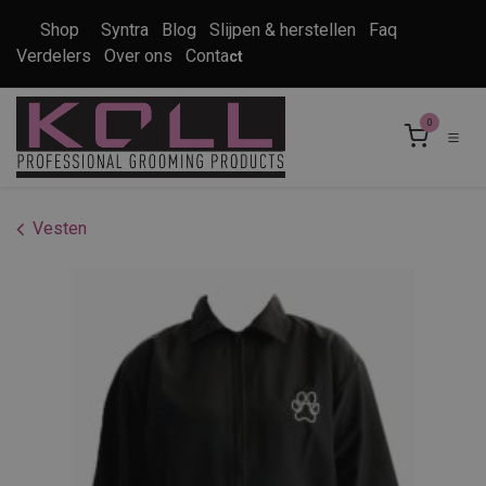
Overslaan naar inhoud
Shop
Syntra
Blog
Slijpen & herstellen
Faq
Verdelers
Over ons
Conta
ct
0
Vesten