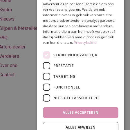
Home
advertenties te personaliseren en om ons
Online betalen
Syntra
verkeer te analyseren. We delen ook
Retourneren
informatie over uw gebruik van onze site
Nieuws
met onze advertentie- en analysepartners,
Algemene
die deze kunnen combineren met andere
Slijpen & herstellen
voorwaarden
informatie die u aan hen heeft verstrekt of
die zij hebben verzameld door uw gebruik
FAQ
Privacy & Cookie
van hun diensten.
Privacybeleid
Artero dealer
policy
STRIKT NOODZAKELIJK
Verdelers
Disclaimer
Over ons
PRESTATIE
Contact
TARGETING
FUNCTIONEEL
Volg ons
NIET-GECLASSIFICEERD
ALLES ACCEPTEREN
ALLES AFWIJZEN