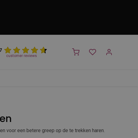
7
customer reviews
PROMO
NIEUW!
Trimsalon
Merken
Outlet
Nieuw
gen
en voor een betere greep op de te trekken haren.