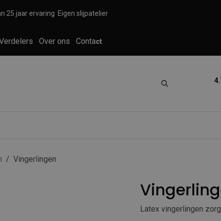
n 25 jaar ervaring
Eigen slijpatelier
Verdelers
Over ons
Conta
ct
4.
tica
Grooming
Knippen en scheren
n
Vingerlingen
Vingerlin
Latex vingerlingen zorg