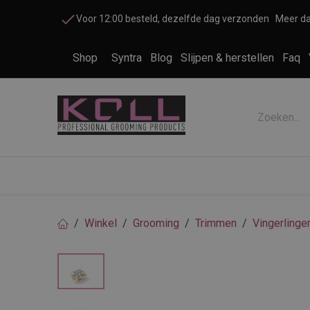
Overslaan naar inhoud
Voor 12:00 besteld, dezelfde dag verzonden
Meer da
Shop
Syntra
Blog
Slijpen & herstellen
Faq
Accessoires honden en katten
Cosme
Winkel
Grooming
Trimmen
Vingerlinge