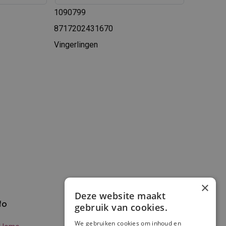
1090799
8717202431670
Vingerlingen
×
Deze website maakt
fo
Verzenden en
gebruik van cookies.
betalen
We gebruiken cookies om inhoud en