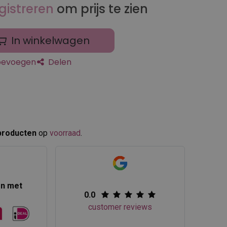
gistreren
om prijs te zien
In winkelwagen
toevoegen
Delen
producten
op
voorraad
.​
en met
0.0
customer reviews