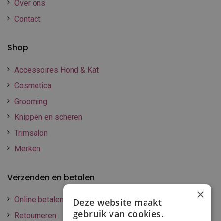
Over ons
Contact
Shop
Accessoires Hond & Kat
Cosmetica
Grooming
Knippen en scheren
Trimsalon
Merken
Verzenden en betalen
×
Online betalen
Deze website maakt
gebruik van cookies.
Retourneren