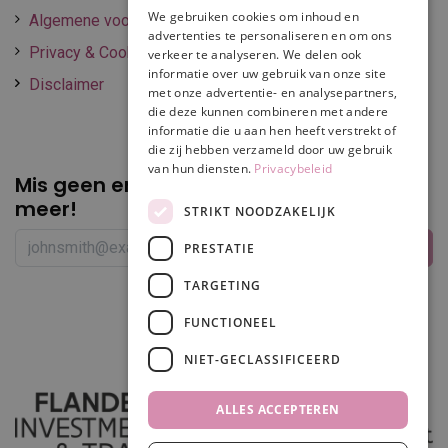
We gebruiken cookies om inhoud en
Algemene voorwaarden
advertenties te personaliseren en om ons
Privacy & Cookie policy
verkeer te analyseren. We delen ook
informatie over uw gebruik van onze site
Disclaimer
met onze advertentie- en analysepartners,
die deze kunnen combineren met andere
informatie die u aan hen heeft verstrekt of
die zij hebben verzameld door uw gebruik
van hun diensten.
Privacybeleid
Mis geen enkele
promotie of korting
meer!
STRIKT NOODZAKELIJK
PRESTATIE
TARGETING
Volg ons
FUNCTIONEEL
NIET-GECLASSIFICEERD
ALLES ACCEPTEREN