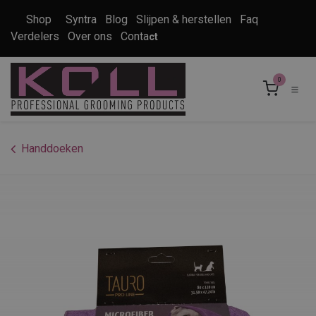
Overslaan naar inhoud
Shop
Syntra
Blog
Slijpen & herstellen
Faq
Verdelers
Over ons
Conta
ct
0
Handdoeken