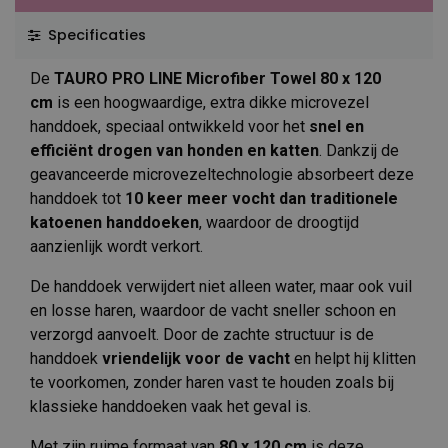
Specificaties
De
TAURO PRO LINE Microfiber Towel 80 x 120
cm
is een hoogwaardige, extra dikke microvezel
handdoek, speciaal ontwikkeld voor het
snel en
efficiënt drogen van honden en katten
. Dankzij de
geavanceerde microvezeltechnologie absorbeert deze
handdoek tot
10 keer meer vocht dan traditionele
katoenen handdoeken
, waardoor de droogtijd
aanzienlijk wordt verkort.
De handdoek verwijdert niet alleen water, maar ook vuil
en losse haren, waardoor de vacht sneller schoon en
verzorgd aanvoelt. Door de zachte structuur is de
handdoek
vriendelijk voor de vacht
en helpt hij klitten
te voorkomen, zonder haren vast te houden zoals bij
klassieke handdoeken vaak het geval is.
Met zijn ruime formaat van
80 x 120 cm
is deze