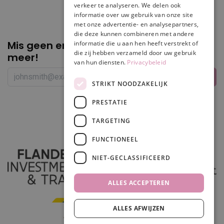
verkeer te analyseren. We delen ook
informatie over uw gebruik van onze site
met onze advertentie- en analysepartners,
die deze kunnen combineren met andere
Mis geen enkele
promotie of korting
informatie die u aan hen heeft verstrekt of
die zij hebben verzameld door uw gebruik
meer!
van hun diensten.
Privacybeleid
STRIKT NOODZAKELIJK
PRESTATIE
Volg ons
TARGETING
FUNCTIONEEL
NIET-GECLASSIFICEERD
ALLES ACCEPTEREN
ALLES AFWIJZEN
In winkelwagen