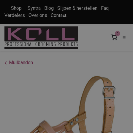
Overslaan naar inhoud
Shop
Syntra
Blog
Slijpen & herstellen
Faq
Verdelers
Over ons
Conta
ct
0
Muilbanden