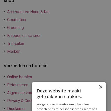
Shop
Accessoires Hond & Kat
Cosmetica
Grooming
Knippen en scheren
Trimsalon
Merken
Verzenden en betalen
Online betalen
Retourneren
×
Deze website maakt
Algemene voorwaarden
gebruik van cookies.
Privacy & Cookie policy
We gebruiken cookies om inhoud en
Disclaimer
advertenties te personaliseren en om ons