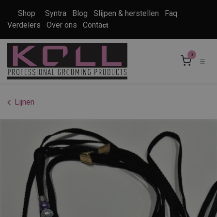
Overslaan naar inhoud
Shop
Syntra
Blog
Slijpen & herstellen
Faq
Verdelers
Over ons
Conta
ct
0
Lijnen