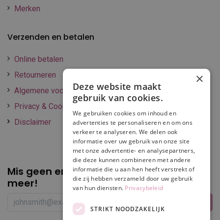
Merken
Verzenden en betalen
Online betalen
Retourneren
×
Deze website maakt
Algemene voorwaarden
gebruik van cookies.
Privacy & Cookie policy
We gebruiken cookies om inhoud en
Disclaimer
advertenties te personaliseren en om ons
verkeer te analyseren. We delen ook
informatie over uw gebruik van onze site
met onze advertentie- en analysepartners,
die deze kunnen combineren met andere
Mis geen enkele
promotie of korting
informatie die u aan hen heeft verstrekt of
die zij hebben verzameld door uw gebruik
meer!
van hun diensten.
Privacybeleid
STRIKT NOODZAKELIJK