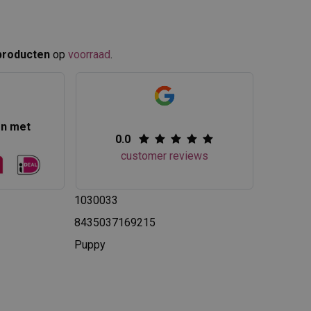
producten
op
voorraad
.​
en met
0.0
customer reviews
1030033
8435037169215
Puppy