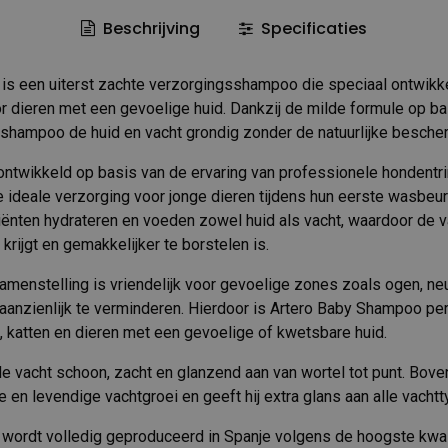
Beschrijving
Specificaties
is een uiterst zachte verzorgingsshampoo die speciaal ontwikk
or dieren met een gevoelige huid. Dankzij de milde formule op ba
e shampoo de huid en vacht grondig zonder de natuurlijke bescher
twikkeld op basis van de ervaring van professionele hondentr
e ideale verzorging voor jonge dieren tijdens hun eerste wasbeur
ënten hydrateren en voeden zowel huid als vacht, waardoor de 
 krijgt en gemakkelijker te borstelen is.
amenstelling is vriendelijk voor gevoelige zones zoals ogen, n
es aanzienlijk te verminderen. Hierdoor is Artero Baby Shampoo pe
, katten en dieren met een gevoelige of kwetsbare huid.
e vacht schoon, zacht en glanzend aan van wortel tot punt. Bov
n levendige vachtgroei en geeft hij extra glans aan alle vachtt
wordt volledig geproduceerd in Spanje volgens de hoogste kwa