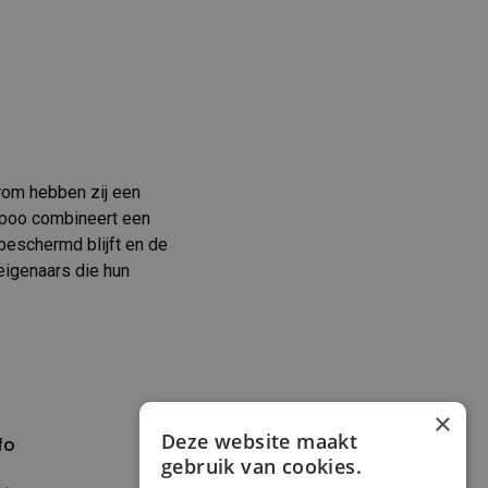
rom hebben zij een
mpoo combineert een
beschermd blijft en de
eigenaars die hun
×
Deze website maakt
fo
Verzenden en
gebruik van cookies.
betalen