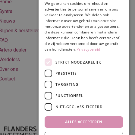
Home
We gebruiken cookies om inhoud en
Online betalen
advertenties te personaliseren en om ons
Syntra
verkeer te analyseren. We delen ook
Retourneren
Nieuws
informatie over uw gebruik van onze site
met onze advertentie- en analysepartners,
Algemene
Slijpen & herstellen
die deze kunnen combineren met andere
voorwaarden
informatie die u aan hen heeft verstrekt of
FAQ
Privacy & Cookie
die zij hebben verzameld door uw gebruik
van hun diensten.
Privacybeleid
Artero dealer
policy
Verdelers
Disclaimer
STRIKT NOODZAKELIJK
Over ons
PRESTATIE
Contact
TARGETING
Volg ons
FUNCTIONEEL
NIET-GECLASSIFICEERD
ALLES ACCEPTEREN