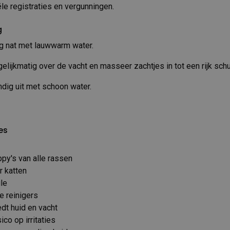
iële registraties en vergunningen.
g
g nat met lauwwarm water.
lijkmatig over de vacht en masseer zachtjes in tot een rijk schu
dig uit met schoon water.
es
py's van alle rassen
r katten
le
e reinigers
dt huid en vacht
ico op irritaties