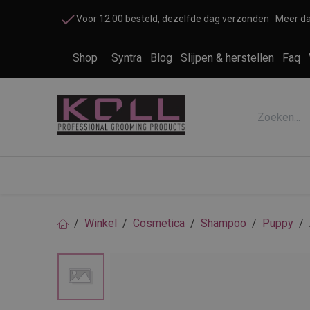
Overslaan naar inhoud
Voor 12:00 besteld, dezelfde dag verzonden
Meer da
Shop
Syntra
Blog
Slijpen & herstellen
Faq
Accessoires honden en katten
Cosme
Winkel
Cosmetica
Shampoo
Puppy