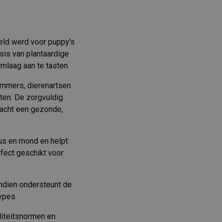
eld werd voor puppy's
sis van plantaardige
mlaag aan te tasten.
immers, dierenartsen
ten. De zorgvuldig
vacht een gezonde,
eus en mond en helpt
rfect geschikt voor
endien ondersteunt de
ypes.
liteitsnormen en