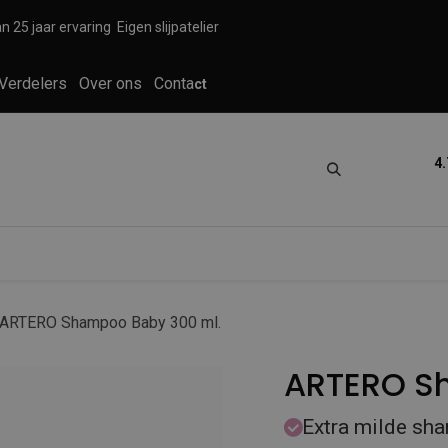
n 25 jaar ervaring
Eigen slijpatelier
Verdelers
Over ons
Conta
ct
4.
tica
Grooming
Knippen en scheren
ARTERO Shampoo Baby 300 ml.
ARTERO S
Extra milde sha