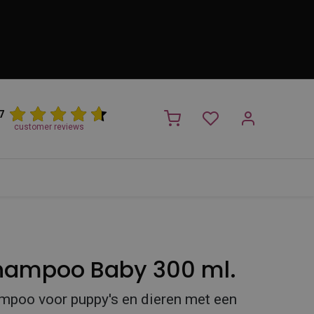
7
customer reviews
PROMO
NIEUW!
Trimsalon
Merken
Outlet
Nieuw
hampoo Baby 300 ml.
mpoo voor puppy's en dieren met een