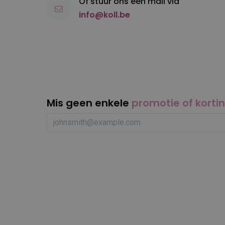
Of stuur ons een mail via
info@koll.be
Mis geen enkele
promotie of korti