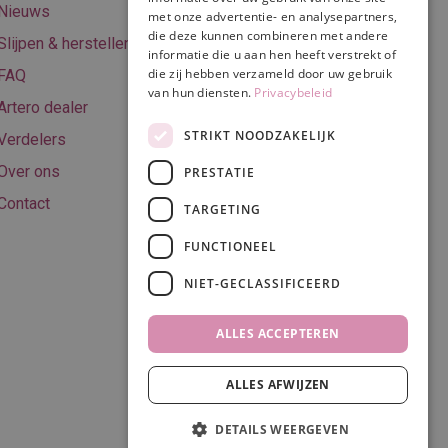
Nieuws
met onze advertentie- en analysepartners,
Algemene
die deze kunnen combineren met andere
Slijpen & herstellen
voorwaarden
informatie die u aan hen heeft verstrekt of
die zij hebben verzameld door uw gebruik
FAQ
Privacy & Cookie
van hun diensten.
Privacybeleid
Artero dealer
policy
STRIKT NOODZAKELIJK
Verdelers
Disclaimer
Over ons
PRESTATIE
Contact
TARGETING
FUNCTIONEEL
Volg ons
NIET-GECLASSIFICEERD
ALLES ACCEPTEREN
ALLES AFWIJZEN
DETAILS WEERGEVEN