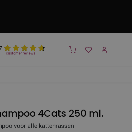
7
customer reviews
PROMO
NIEUW!
Trimsalon
Merken
Outlet
Nieuw
hampoo 4Cats 250 ml.
poo voor alle kattenrassen