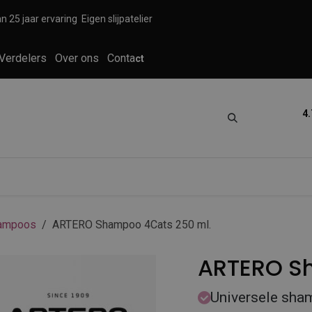
n 25 jaar ervaring
Eigen slijpatelier
Verdelers
Over ons
Conta
ct
4.
tica
Grooming
Knippen en scheren
ampoos
ARTERO Shampoo 4Cats 250 ml.
ARTERO S
Universele sham