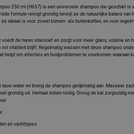
poo 250 ml (H657) is een universele shampoo die geschikt is v
lde formule reinigt grondig terwijl ze de natuurlijke balans van 
 ze ideaal is voor zowel binnen- als buitenkatten, en voor regel
voedt de haren intensief en zorgt voor meer glans, volume en h
n vol vitaliteit blijft. Regelmatig wassen met deze shampoo ond
t helpt om infecties en huidproblemen te voorkomen waaraan ka
 lauw water en breng de shampoo gelijkmatig aan. Masseer zachtj
oel grondig uit. Herhaal indien nodig. Droog de kat zorgvuldig 
uur.
s:
tten en vachttypes