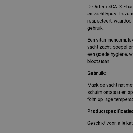
De Artero 4CATS Sham
en vachttypes. Deze mi
respecteert, waardoor
gebruik.
Een vitaminencomplex 
vacht zacht, soepel e
een goede hygiëne, wa
blootstaan.
Gebruik:
Maak de vacht nat met
schuim ontstaat en sp
föhn op lage temperat
Productspecificatie
Geschikt voor: alle ka