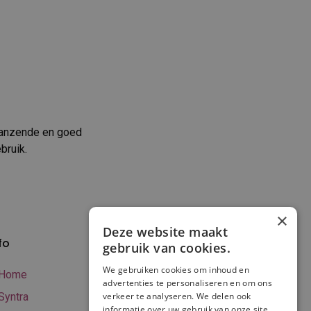
lanzende en goed
bruik.
×
Deze website maakt
fo
Verzenden en
gebruik van cookies.
betalen
We gebruiken cookies om inhoud en
Home
advertenties te personaliseren en om ons
Online betalen
Syntra
verkeer te analyseren. We delen ook
Retourneren
informatie over uw gebruik van onze site