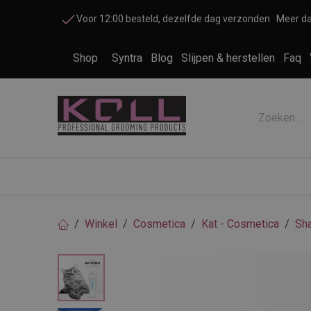
Overslaan naar inhoud
Voor 12:00 besteld, dezelfde dag verzonden
Meer da
Shop
Syntra
Blog
Slijpen & herstellen
Faq
Accessoires honden en katten
Cosme
Winkel
Cosmetica
Kat - Cosmetica
Sh