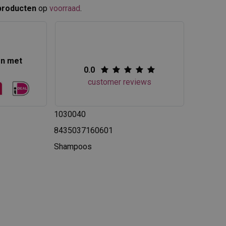
producten
op
voorraad
.​
en met
0.0
customer reviews
1030040
8435037160601
Shampoos