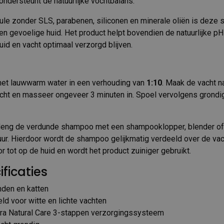
ondersteunt de natuurlijke vochtbalans.
ule zonder SLS, parabenen, siliconen en minerale oliën is deze
en gevoelige huid. Het product helpt bovendien de natuurlijke pH
id en vacht optimaal verzorgd blijven.
et lauwwarm water in een verhouding van
1:10
. Maak de vacht n
acht en masseer ongeveer 3 minuten in. Spoel vervolgens grondi
ng de verdunde shampoo met een shampooklopper, blender of 
uur. Hierdoor wordt de shampoo gelijkmatig verdeeld over de vac
r tot op de huid en wordt het product zuiniger gebruikt.
ficaties
nden en katten
ld voor witte en lichte vachten
ltra Natural Care 3-stappen verzorgingssysteem