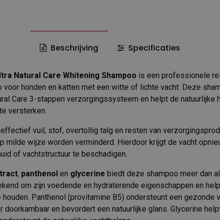
Beschrijving
Specificaties
ltra Natural Care Whitening Shampoo
is een professionele re
voor honden en katten met een witte of lichte vacht. Deze sha
tural Care 3-stappen verzorgingssysteem en helpt de natuurlijke 
te versterken.
effectief vuil, stof, overtollig talg en resten van verzorgingsprod
op milde wijze worden verminderd. Hierdoor krijgt de vacht opnie
huid of vachtstructuur te beschadigen.
tract
,
panthenol
en
glycerine
biedt deze shampoo meer dan all
ekend om zijn voedende en hydraterende eigenschappen en helpt
 houden. Panthenol (provitamine B5) ondersteunt een gezonde v
r doorkambaar en bevordert een natuurlijke glans. Glycerine help