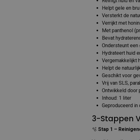
Reinigt huid en v
Helpt gele en bru
Versterkt de natuu
Verrijkt met honi
Met panthenol (p
Bevat hydrateren
Ondersteunt een 
Hydrateert huid e
Vergemakkelijkt 
Helpt de natuurli
Geschikt voor ge
Vrij van SLS, par
Ontwikkeld door 
Inhoud: 1 liter
Geproduceerd in 
3-Stappen V
🫧
Stap 1 – Reinige