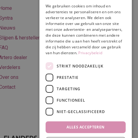
betalen
We gebruiken cookies om inhoud en
Home
advertenties te personaliseren en om ons
Online betalen
Syntra
verkeer te analyseren. We delen ook
Retourneren
informatie over uw gebruik van onze site
Nieuws
met onze advertentie- en analysepartners,
Algemene
die deze kunnen combineren met andere
Slijpen & herstellen
voorwaarden
informatie die u aan hen heeft verstrekt of
die zij hebben verzameld door uw gebruik
FAQ
Privacy & Cookie
van hun diensten.
Privacybeleid
Artero dealer
policy
STRIKT NOODZAKELIJK
Verdelers
Disclaimer
Over ons
PRESTATIE
Contact
TARGETING
FUNCTIONEEL
Volg ons
NIET-GECLASSIFICEERD
ALLES ACCEPTEREN