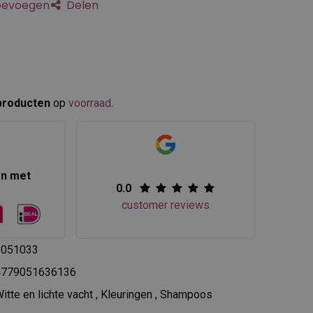
toevoegen
Delen
producten
op
voorraad
.​
en met
0.0
customer reviews
1051033
4779051636136
itte en lichte vacht
,
Kleuringen
,
Shampoos