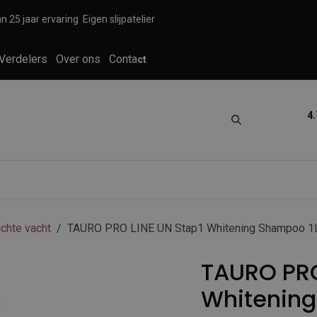
n 25 jaar ervaring
Eigen slijpatelier
Verdelers
Over ons
Conta
ct
4.
tica
Grooming
Knippen en scheren
ichte vacht
TAURO PRO LINE UN Stap1 Whitening Shampoo 1
TAURO PRO
Whitening