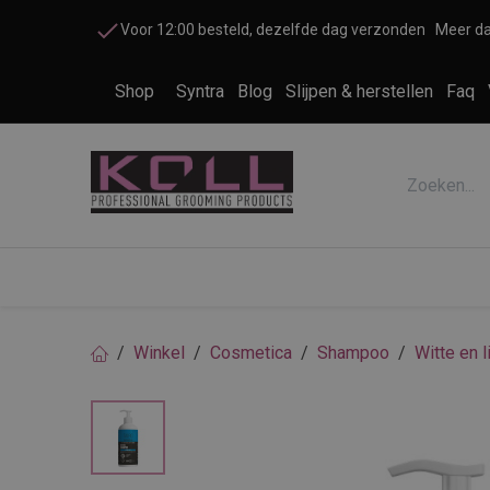
Overslaan naar inhoud
Voor 12:00 besteld, dezelfde dag verzonden
Meer da
Shop
Syntra
Blog
Slijpen & herstellen
Faq
Accessoires honden en katten
Cosme
Winkel
Cosmetica
Shampoo
Witte en l