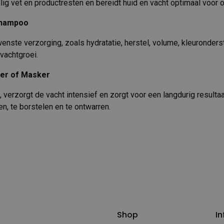
ollig vet en productresten en bereidt huid en vacht optimaal voor 
shampoo
enste verzorging, zoals hydratatie, herstel, volume, kleuronders
vachtgroei.
ner of Masker
 verzorgt de vacht intensief en zorgt voor een langdurig resulta
n, te borstelen en te ontwarren.
Shop
In