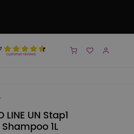
7
customer reviews
PROMO
NIEUW!
Trimsalon
Merken
Outlet
Nieuw
L
 LINE UN Stap1
 Shampoo 1L