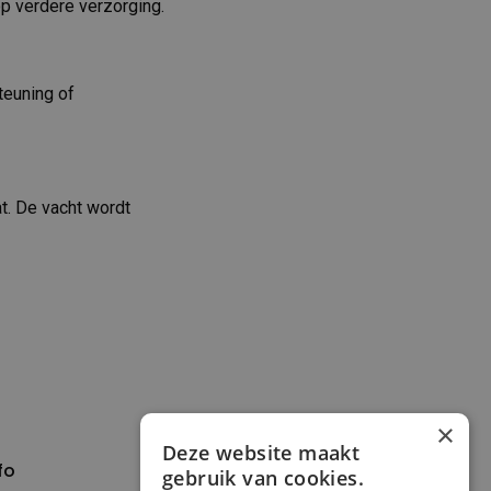
op verdere verzorging.
teuning of
at. De vacht wordt
×
Deze website maakt
fo
Verzenden en
gebruik van cookies.