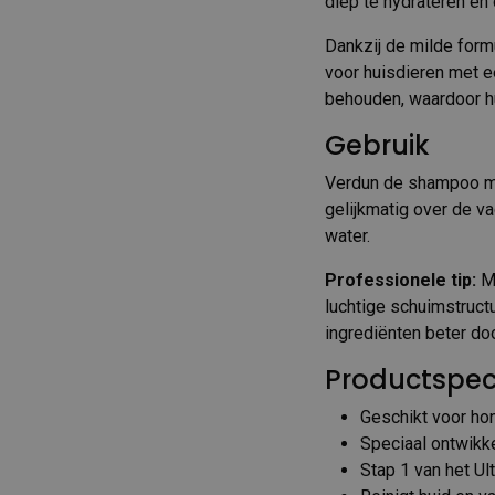
diep te hydrateren en 
Dankzij de milde form
voor huisdieren met e
behouden, waardoor hu
Gebruik
Verdun de shampoo m
gelijkmatig over de v
water.
Professionele tip:
Me
luchtige schuimstruct
ingrediënten beter doo
Productspeci
Geschikt voor ho
Speciaal ontwikke
Stap 1 van het U