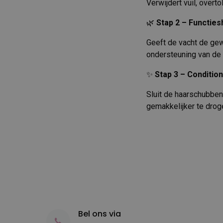
Verwijdert vuil, overt
🌿
Stap 2 – Functie
Geeft de vacht de gew
ondersteuning van de 
✨
Stap 3 – Conditio
Sluit de haarschubben,
gemakkelijker te droge
Bel ons via