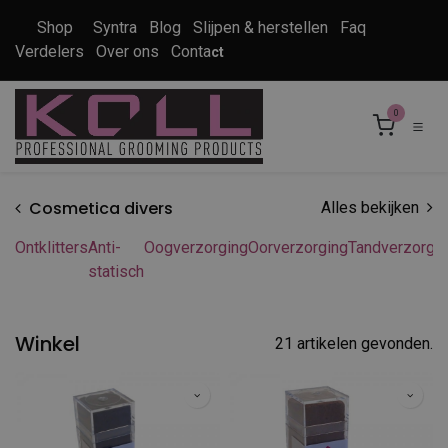
Overslaan naar inhoud
Shop
Syntra
Blog
Slijpen & herstellen
Faq
Verdelers
Over ons
Conta
ct
0
Cosmetica divers
Alles bekijken
Ontklitters
Anti-
Oogverzorging
Oorverzorging
Tandverzorgi
statisch
Winkel
21 artikelen gevonden.