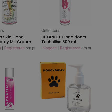
ers
Ontklitters
 winkelwagen
In winkelwagen
n Skin Cond.
DETANGLE Conditioner
pray Mr. Groom
Techniliss 300 ml.
n
|
Registreren
om prijs te zien
Inloggen
|
Registreren
om prijs te zien