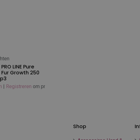
chten
 winkelwagen
PRO LINE Pure
 Fur Growth 250
ep3
n
|
Registreren
om prijs te zien
Shop
In