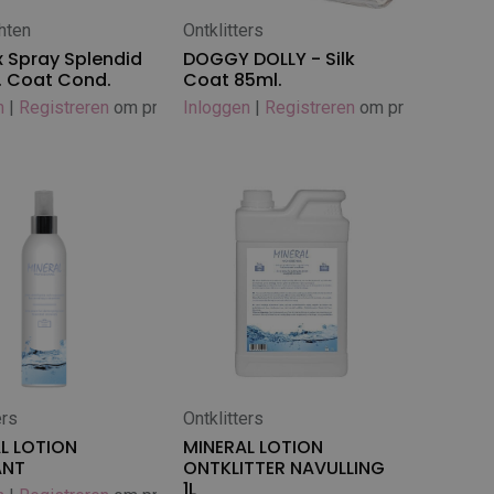
hten
Ontklitters
 winkelwagen
In winkelwagen
 Spray Splendid
DOGGY DOLLY - Silk
. Coat Cond.
Coat 85ml.
n
|
Registreren
om prijs te zien
Inloggen
|
Registreren
om prijs te zien
ers
Ontklitters
 winkelwagen
In winkelwagen
L LOTION
MINERAL LOTION
ANT
ONTKLITTER NAVULLING
1L