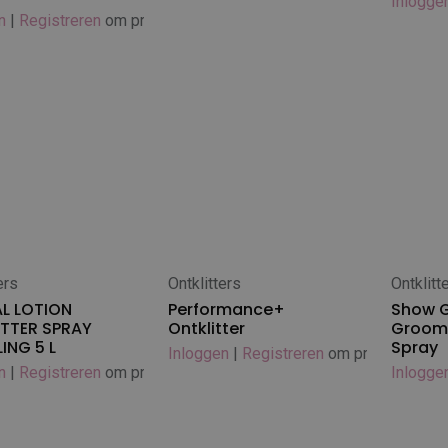
Inlogge
n
|
Registreren
om prijs te zien
ers
Ontklitters
Ontklitt
 winkelwagen
In winkelwagen
In
L LOTION
Performance+
Show 
TTER SPRAY
Ontklitter
Groom 
ING 5 L
Spray
Inloggen
|
Registreren
om prijs te zien
n
|
Registreren
om prijs te zien
Inlogge