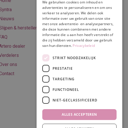
Home
We gebruiken cookies om inhoud en
Online betalen
advertenties te personaliseren en om ons
Syntra
verkeer te analyseren. We delen ook
Retourneren
informatie over uw gebruik van onze site
Nieuws
met onze advertentie- en analysepartners,
Algemene
Slijpen & herstellen
die deze kunnen combineren met andere
voorwaarden
informatie die u aan hen heeft verstrekt of
FAQ
Privacy & Cookie
die zij hebben verzameld door uw gebruik
van hun diensten.
Privacybeleid
Artero dealer
policy
Verdelers
Disclaimer
STRIKT NOODZAKELIJK
Over ons
PRESTATIE
Contact
TARGETING
Volg ons
FUNCTIONEEL
NIET-GECLASSIFICEERD
ALLES ACCEPTEREN