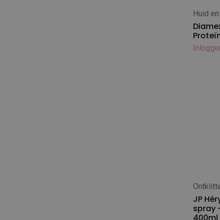
Mikki
Huid en
In
Mr. Groom
Diamex
Proteï
O'tom
Inlogge
Oscar Frank
Oster
PetEdge
Ravenstein
Rose Line
Sanodor
Shark
Show Tech
Sinelco
Spratt
Ontklitt
Supajet
In
JP Héry
Tauro
spray 
The Pet doctor
400ml