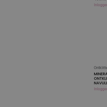
The Sentinel
Inlogge
Tools-2-Groom
Topscore / Zerox
UK Brand Doggy Groom
UK Brand Lawrence
Vinalon
Ontklitt
In
MINERA
ONTKLI
NAVULL
Inlogge