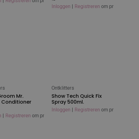
n
|
Registreren
om prijs te zien
Inloggen
|
Registreren
om prijs te zien
ers
Ontklitters
 winkelwagen
Groom Mr.
Show Tech Quick Fix
Conditioner
Spray 500ml.
Inloggen
|
Registreren
om prijs te zien
n
|
Registreren
om prijs te zien