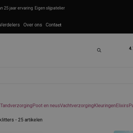
n 25 jaar ervaring
Eigen slijpatelier
Verdelers
Over ons
Conta
ct
4.
tica
Grooming
Knippen en scheren
g
Tandverzorging
Poot en neus
Vachtverzorging
Kleuringen
Elixirs
P
klitters
- 25 artikelen