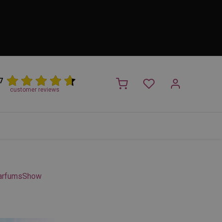
7
customer reviews
PROMO
NIEUW!
Trimsalon
Merken
Outlet
Nieuw
arfums
Show