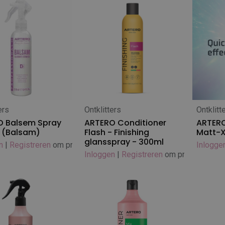
ers
Ontklitters
Ontklitt
 winkelwagen
In winkelwagen
In
O Balsem Spray
ARTERO Conditioner
ARTERO
 (Balsam)
Flash - Finishing
Matt-X
glansspray - 300ml
n
|
Registreren
om prijs te zien
Inlogge
Inloggen
|
Registreren
om prijs te zien