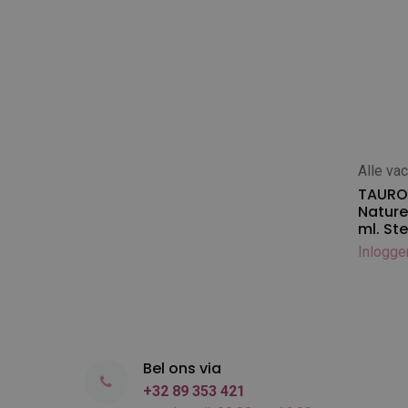
Alle va
In
TAURO 
Nature
ml. St
Inlogge
Bel ons via
+32 89 353 421