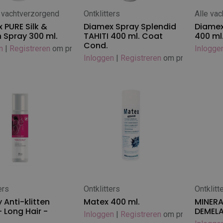
 vachtverzorgend
Ontklitters
Alle vac
 winkelwagen
In winkelwagen
In
 PURE Silk &
Diamex Spray Splendid
Diamex
n Spray 300 ml.
TAHITI 400 ml. Coat
400 ml
Cond.
n
|
Registreren
om prijs te zien
Inlogge
Inloggen
|
Registreren
om prijs te zien
ers
Ontklitters
Ontklitt
 winkelwagen
In winkelwagen
In
 Anti-klitten
Matex 400 ml.
MINERA
- Long Hair -
DEMEL
Inloggen
|
Registreren
om prijs te zien