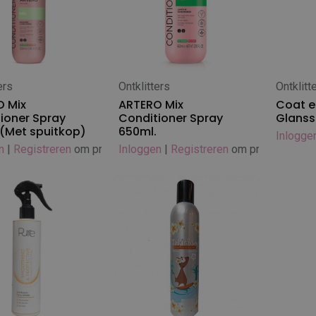
ers
Ontklitters
Ontklitt
 winkelwagen
In
 Mix
ARTERO Mix
Coat e
ioner Spray
Conditioner Spray
Glanss
(Met spuitkop)
650ml.
Inlogge
n
|
Registreren
om prijs te zien
Inloggen
|
Registreren
om prijs te zien