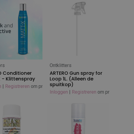
ers
Ontklitters
 winkelwagen
In winkelwagen
 Conditioner
ARTERO Gun spray for
 - Klittenspray
Loop 1L. (Alleen de
spuitkop)
n
|
Registreren
om prijs te zien
Inloggen
|
Registreren
om prijs te zien