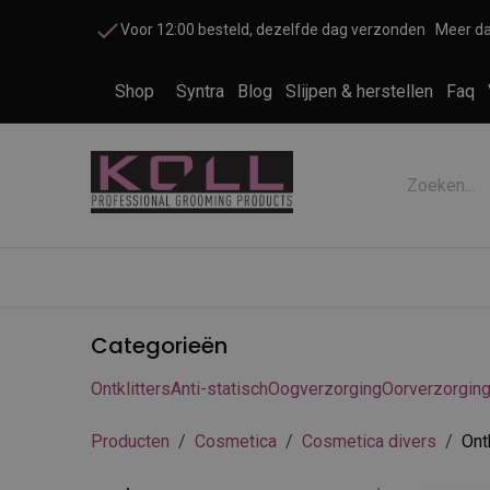
Overslaan naar inhoud
Voor 12:00 besteld, dezelfde dag verzonden
Meer da
Shop
Syntra
Blog
Slijpen & herstellen
Faq
Accessoires honden en katten
Cosme
Categorieën
Ontklitters
Anti-statisch
Oogverzorging
Oorverzorgin
Producten
Cosmetica
Cosmetica divers
Ont