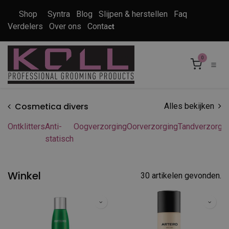
Overslaan naar inhoud
Shop
Syntra
Blog
Slijpen & herstellen
Faq
Verdelers
Over ons
Conta
ct
0
Cosmetica divers
Alles bekijken
Ontklitters
Anti-
Oogverzorging
Oorverzorging
Tandverzorgi
statisch
Winkel
30 artikelen gevonden.