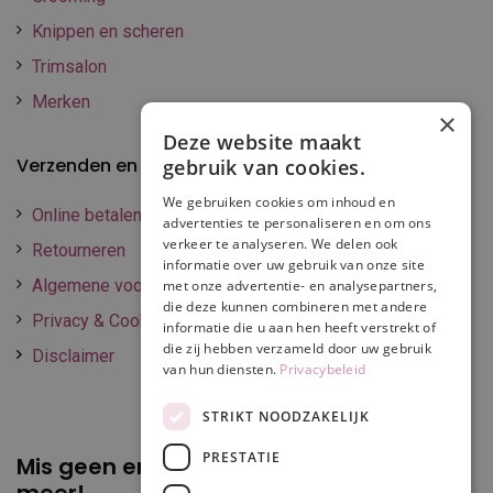
Knippen en scheren
Trimsalon
Merken
×
Deze website maakt
Verzenden en betalen
gebruik van cookies.
We gebruiken cookies om inhoud en
Online betalen
advertenties te personaliseren en om ons
verkeer te analyseren. We delen ook
Retourneren
informatie over uw gebruik van onze site
Algemene voorwaarden
met onze advertentie- en analysepartners,
die deze kunnen combineren met andere
Privacy & Cookie policy
informatie die u aan hen heeft verstrekt of
die zij hebben verzameld door uw gebruik
Disclaimer
van hun diensten.
Privacybeleid
STRIKT NOODZAKELIJK
PRESTATIE
Mis geen enkele
promotie of korting