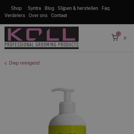
Overslaan naar inhoud
Shop
Syntra
Blog
Slijpen & herstellen
Faq
Verdelers
Over ons
Conta
ct
0
Diep reinigend