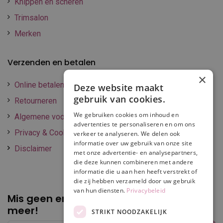
Knippen en scheren
Trimsalon
Merken
Verzenden en betalen
×
Online betalen
Deze website maakt
gebruik van cookies.
Retourneren
We gebruiken cookies om inhoud en
Algemene voorwaarden
advertenties te personaliseren en om ons
Privacy & Cookie policy
verkeer te analyseren. We delen ook
informatie over uw gebruik van onze site
Disclaimer
met onze advertentie- en analysepartners,
die deze kunnen combineren met andere
informatie die u aan hen heeft verstrekt of
die zij hebben verzameld door uw gebruik
van hun diensten.
Privacybeleid
Mis geen enkele
promotie of korting
meer!
STRIKT NOODZAKELIJK