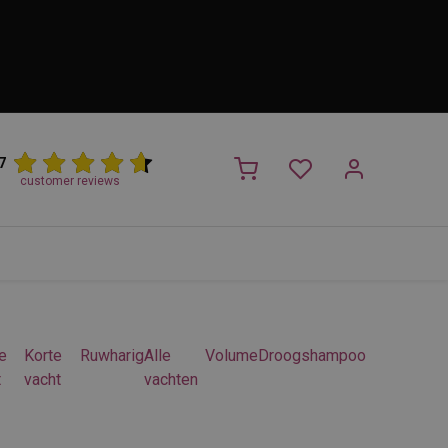
7
customer reviews
PROMO
NIEUW!
Trimsalon
Merken
Outlet
Nieuw
e
Korte
Ruwharig
Alle
Volume
Droogshampoo
t
vacht
vachten