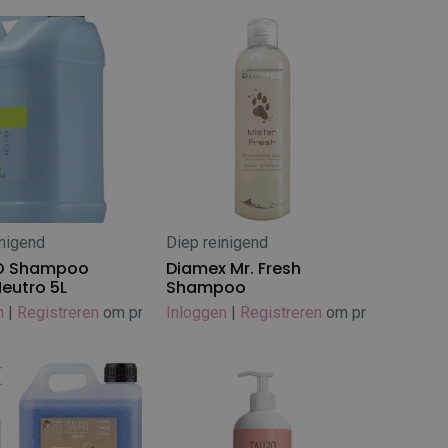
inigend
Diep reinigend
 winkelwagen
In winkelwagen
O Shampoo
Diamex Mr. Fresh
Neutro 5L
Shampoo
n
|
Registreren
om prijs te zien
Inloggen
|
Registreren
om prijs te zien