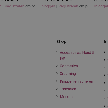
oo 400 ml.
Clean Shampoo 1L
Clean 
n
|
Registreren
om prijs te zien
Inloggen
|
Registreren
om prijs te zien
Inlogge
Shop
In
Accessoires Hond &
Kat
Cosmetica
Grooming
Knippen en scheren
Trimsalon
Merken