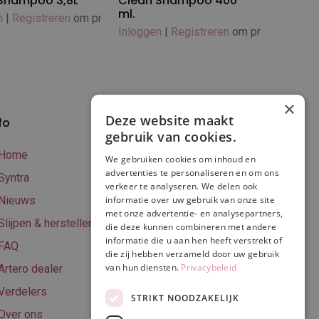
Shampoo 3,8L
Clean Shampoo 400
ml.
n
|
Registreren
om prijs te zien
Inloggen
|
Registreren
om prijs te zien
×
Deze website maakt
fo
Verzenden en
gebruik van cookies.
betalen
Home
We gebruiken cookies om inhoud en
Online betalen
advertenties te personaliseren en om ons
Syntra
verkeer te analyseren. We delen ook
Retourneren
Nieuws
informatie over uw gebruik van onze site
met onze advertentie- en analysepartners,
Algemene
Slijpen & herstellen
die deze kunnen combineren met andere
voorwaarden
informatie die u aan hen heeft verstrekt of
FAQ
Privacy & Cookie
die zij hebben verzameld door uw gebruik
van hun diensten.
Privacybeleid
Artero dealer
policy
Verdelers
Disclaimer
STRIKT NOODZAKELIJK
Over ons