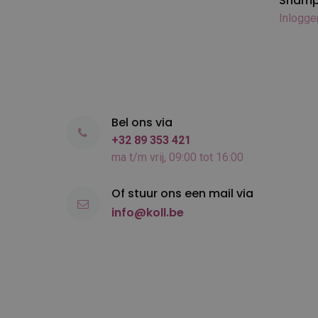
Shamp
The Pet doctor
Inlogge
The Sentinel
Tools-2-Groom
Topscore / Zerox
UK Brand Doggy Groom
UK Brand Lawrence
Bel ons via
Vinalon
+32 89 353 421
ma t/m vrij, 09:00 tot 16:00
Of stuur ons een mail via
info@koll.be