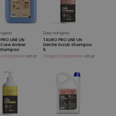
inigend
Diep reinigend
 winkelwagen
In winkelwagen
PRO LINE UN
TAURO PRO LINE UN
 Care Amber
Gentle Scrub Shampoo
 Shampoo
1L
n
|
Registreren
om prijs te zien
Inloggen
|
Registreren
om prijs te zien