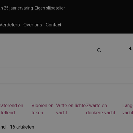
n 25 jaar ervaring
Eigen slijpatelier
Verdelers
Over ons
Conta
ct
4.
tica
Grooming
Knippen en scheren
raterend en
Vlooien en
Witte en lichte
Zwarte en
Lang
tellend
teken
vacht
donkere vacht
vach
end
- 16 artikelen