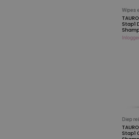
Metro Air Force
In
Mikki
TAURO 
Mr. Groom
Stap1 
Shamp
O'tom
Inlogge
Oscar Frank
Oster
PetEdge
Ravenstein
Rose Line
Sanodor
Shark
Show Tech
Sinelco
Spratt
Diep re
In
Supajet
TAURO 
Stap1 
Tauro