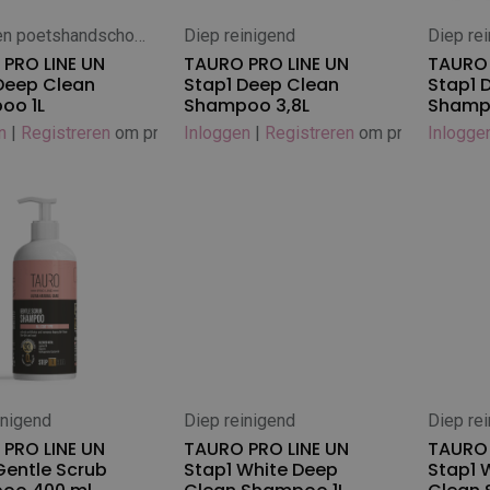
Wipes en poetshandschoenen
Diep reinigend
Diep re
 winkelwagen
In winkelwagen
In
PRO LINE UN
TAURO PRO LINE UN
TAURO 
Deep Clean
Stap1 Deep Clean
Stap1 
oo 1L
Shampoo 3,8L
Shamp
n
|
Registreren
om prijs te zien
Inloggen
|
Registreren
om prijs te zien
Inlogge
inigend
Diep reinigend
Diep re
 winkelwagen
In winkelwagen
In
PRO LINE UN
TAURO PRO LINE UN
TAURO 
Gentle Scrub
Stap1 White Deep
Stap1 