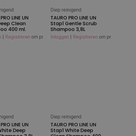
inigend
Diep reinigend
 winkelwagen
In winkelwagen
PRO LINE UN
TAURO PRO LINE UN
Deep Clean
Stap1 Gentle Scrub
oo 400 ml.
Shampoo 3,8L
n
|
Registreren
om prijs te zien
Inloggen
|
Registreren
om prijs te zien
inigend
Diep reinigend
 winkelwagen
In winkelwagen
PRO LINE UN
TAURO PRO LINE UN
White Deep
Stap1 White Deep