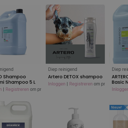
inigend
Diep reinigend
Diep re
 winkelwagen
In winkelwagen
In
O Shampoo
Artero DETOX shampoo
ARTER
mi Shampoo 5 L
Basic 
Inloggen
|
Registreren
om prijs te zien
n
|
Registreren
om prijs te zien
Inlogge
Nieuw!