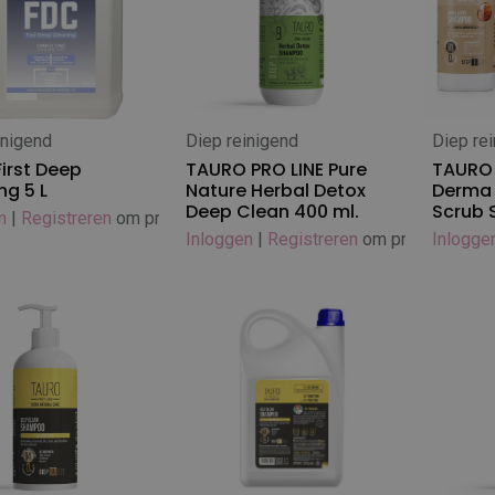
inigend
Diep reinigend
Diep re
 winkelwagen
In winkelwagen
In
First Deep
TAURO PRO LINE Pure
TAURO 
ng 5 L
Nature Herbal Detox
Derma
Deep Clean 400 ml.
Scrub
n
|
Registreren
om prijs te zien
Inloggen
|
Registreren
om prijs te zien
Inlogge