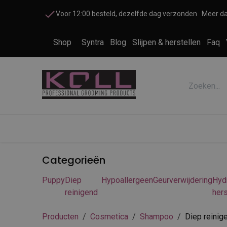
Overslaan naar inhoud
Voor 12:00 besteld, dezelfde dag verzonden
Meer da
Shop
Syntra
Blog
Slijpen & herstellen
Faq
Accessoires honden en katten
Cosme
Categorieën
Puppy
Diep
Hypoallergeen
Geurverwijdering
Hyd
reinigend
hers
Producten
Cosmetica
Shampoo
Diep reinig