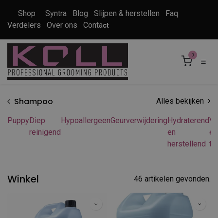
Overslaan naar inhoud
Shop
Syntra
Blog
Slijpen & herstellen
Faq
Verdelers
Over ons
Conta
ct
0
Shampoo
Alles bekijken
Puppy
Diep
Hypoallergeen
Geurverwijdering
Hydraterend
Vl
reinigend
en
en
herstellend
te
Winkel
46 artikelen gevonden.