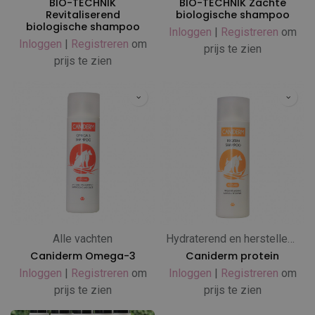
BIO-TECHNIK
BIO-TECHNIK Zachte
Revitaliserend
biologische shampoo
biologische shampoo
Inloggen
|
Registreren
om
Inloggen
|
Registreren
om
prijs te zien
prijs te zien
Alle vachten
Hydraterend en herstellend
Caniderm Omega-3
Caniderm protein
Inloggen
|
Registreren
om
Inloggen
|
Registreren
om
prijs te zien
prijs te zien