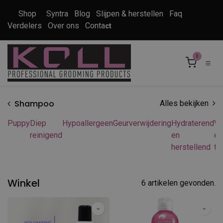
Overslaan naar inhoud
Shop
Syntra
Blog
Slijpen & herstellen
Faq
Verdelers
Over ons
Conta
ct
0
Shampoo
Alles bekijken
Puppy
Diep
Hypoallergeen
Geurverwijdering
Hydraterend
Vl
reinigend
en
en
herstellend
te
Winkel
6 artikelen gevonden.