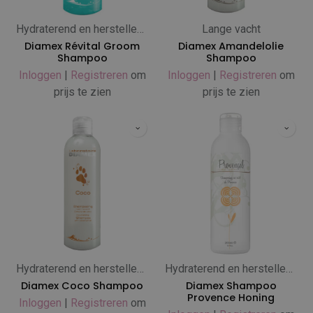
Hydraterend en herstellend
Lange vacht
Diamex Révital Groom
Diamex Amandelolie
Shampoo
Shampoo
Inloggen
|
Registreren
om
Inloggen
|
Registreren
om
prijs te zien
prijs te zien
Hydraterend en herstellend
Hydraterend en herstellend
Diamex Coco Shampoo
Diamex Shampoo
Provence Honing
Inloggen
|
Registreren
om