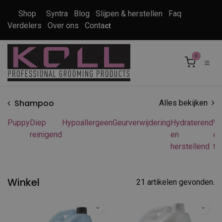
Overslaan naar inhoud
Shop
Syntra
Blog
Slijpen & herstellen
Faq
Verdelers
Over ons
Conta
ct
0
Shampoo
Alles bekijken
Puppy
Diep
Hypoallergeen
Geurverwijdering
Hydraterend
Vl
reinigend
en
en
herstellend
te
Winkel
21 artikelen gevonden.