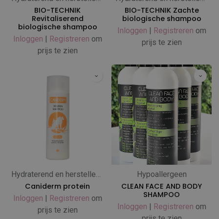
BIO-TECHNIK
BIO-TECHNIK Zachte
Revitaliserend
biologische shampoo
biologische shampoo
Inloggen
|
Registreren
om
Inloggen
|
Registreren
om
prijs te zien
prijs te zien
Hydraterend en herstellend
Hypoallergeen
Caniderm protein
CLEAN FACE AND BODY
SHAMPOO
Inloggen
|
Registreren
om
Inloggen
|
Registreren
om
prijs te zien
prijs te zien