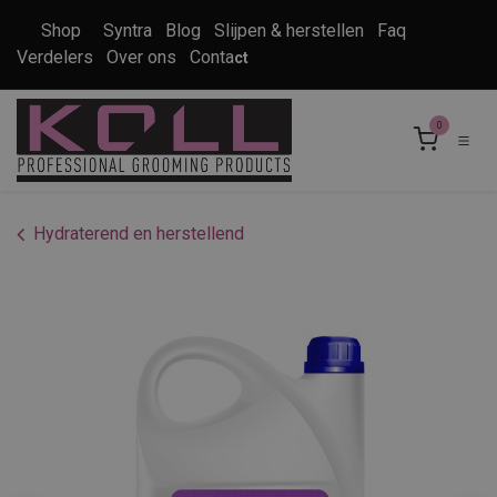
Overslaan naar inhoud
Shop
Syntra
Blog
Slijpen & herstellen
Faq
Verdelers
Over ons
Conta
ct
0
Hydraterend en herstellend