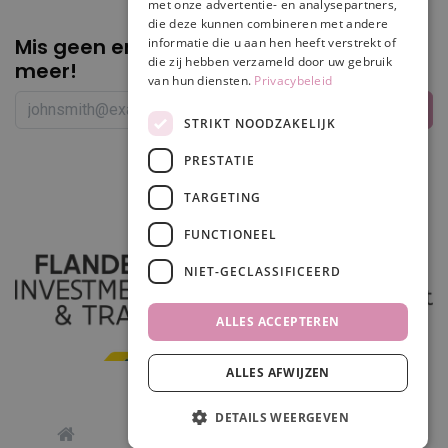
met onze advertentie- en analysepartners,
die deze kunnen combineren met andere
Mis geen enkele
promotie of korting
informatie die u aan hen heeft verstrekt of
die zij hebben verzameld door uw gebruik
meer!
van hun diensten.
Privacybeleid
STRIKT NOODZAKELIJK
PRESTATIE
Volg ons
TARGETING
FUNCTIONEEL
NIET-GECLASSIFICEERD
ALLES ACCEPTEREN
ALLES AFWIJZEN
In winkelwagen
DETAILS WEERGEVEN
0