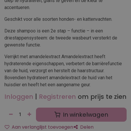
diep te hydrateren, glans te geven en de kleur te
accentueren.
Geschikt voor alle soorten honden- en kattenvachten.
Deze shampoo is een 2e stap – functie – in een
driestappensysteem: de tweede wasbeurt versterkt de
gewenste functie.
Verrijkt met amandelextract Amandelextract heeft
hydraterende eigenschappen, verbetert de barrièrefunctie
van de huid, verzorgt en herstelt de haarstructuur.
Bovendien hydrateert amandelextract de huid van het
huisdier en heeft het een aangename geur.
Inloggen
|
Registreren
om prijs te zien
In winkelwagen
Aan verlanglijst toevoegen
Delen