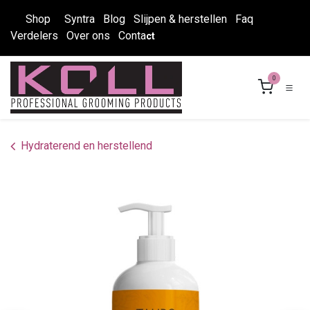
Overslaan naar inhoud
Shop
Syntra
Blog
Slijpen & herstellen
Faq
Verdelers
Over ons
Conta
ct
0
Hydraterend en herstellend