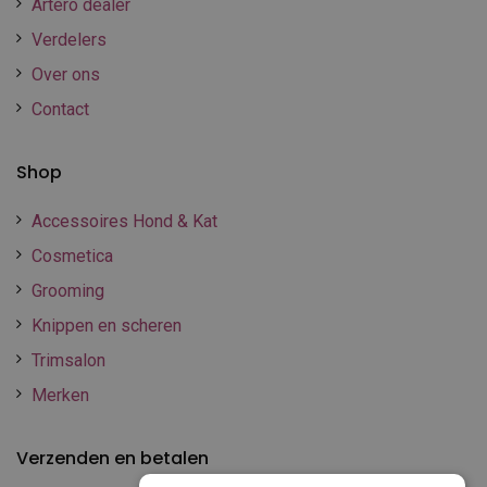
Artero dealer
Verdelers
Over ons
Contact
Shop
Accessoires Hond & Kat
Cosmetica
Grooming
Knippen en scheren
Trimsalon
Merken
Verzenden en betalen