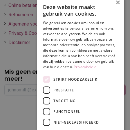
×
Online betalen
Deze website maakt
gebruik van cookies.
Retourneren
We gebruiken cookies om inhoud en
Algemene voorwaarden
advertenties te personaliseren en om ons
Privacy & Cookie policy
verkeer te analyseren. We delen ook
informatie over uw gebruik van onze site
Disclaimer
met onze advertentie- en analysepartners,
die deze kunnen combineren met andere
informatie die u aan hen heeft verstrekt of
die zij hebben verzameld door uw gebruik
van hun diensten.
Privacybeleid
Mis geen enkele
promotie of korting
meer!
STRIKT NOODZAKELIJK
PRESTATIE
TARGETING
Volg ons
FUNCTIONEEL
NIET-GECLASSIFICEERD