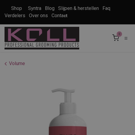
Overslaan naar inhoud
Shop
Syntra
Blog
Slijpen & herstellen
Faq
Verdelers
Over ons
Conta
ct
0
Volume