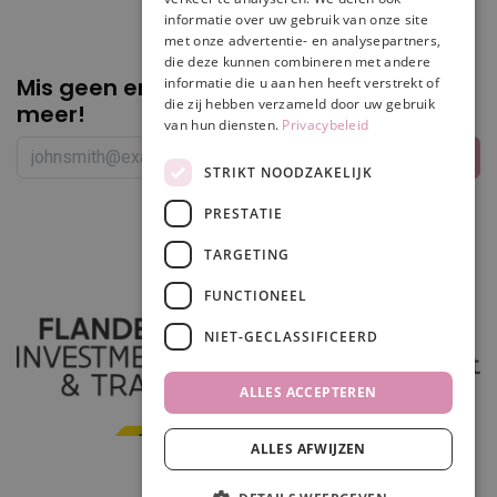
informatie over uw gebruik van onze site
met onze advertentie- en analysepartners,
die deze kunnen combineren met andere
Mis geen enkele
promotie of korting
informatie die u aan hen heeft verstrekt of
die zij hebben verzameld door uw gebruik
meer!
van hun diensten.
Privacybeleid
STRIKT NOODZAKELIJK
PRESTATIE
Volg ons
TARGETING
FUNCTIONEEL
NIET-GECLASSIFICEERD
ALLES ACCEPTEREN
ALLES AFWIJZEN
In winkelwagen