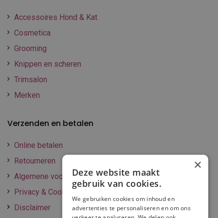
Accessoires Hond & Kat
Cosmetica
Grooming
Knippen en scheren
Trimsalon
Merken
Verzenden en betalen
Online betalen
Retourneren
×
Deze website maakt
Algemene voorwaarden
gebruik van cookies.
Privacy & Cookie policy
We gebruiken cookies om inhoud en
Disclaimer
advertenties te personaliseren en om ons
verkeer te analyseren. We delen ook