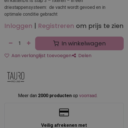
en kattenDit is stap 3 – fixeren – in een
driestappensysteem: de vacht wordt gevoed en in
optimale conditie gebracht
Inloggen
|
Registreren
om prijs te zien
In winkelwagen
Aan verlanglijst toevoegen
Delen
Meer dan
2000 producten
op
voorraad
.​
Veilig afrekenen met