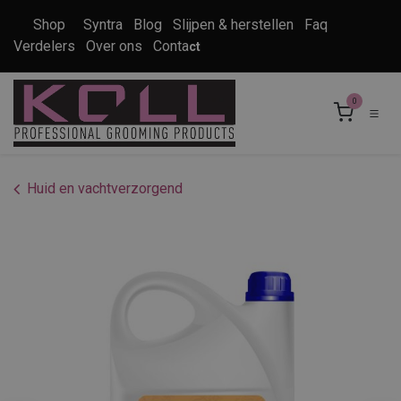
Overslaan naar inhoud
Shop
Syntra
Blog
Slijpen & herstellen
Faq
Verdelers
Over ons
Conta
ct
0
Huid en vachtverzorgend