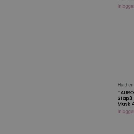
The Sentinel
Inlogge
Tools-2-Groom
Topscore / Zerox
UK Brand Doggy Groom
UK Brand Lawrence
Vinalon
Huid en
In
TAURO 
Stap3 
Mask 4
Inlogge