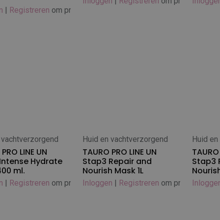
Inloggen
|
Registreren
om prijs te zien
Inlogge
n
|
Registreren
om prijs te zien
 vachtverzorgend
Huid en vachtverzorgend
Huid en
 winkelwagen
In winkelwagen
In
PRO LINE UN
TAURO PRO LINE UN
TAURO 
Intense Hydrate
Stap3 Repair and
Stap3 
00 ml.
Nourish Mask 1L
Nouris
n
|
Registreren
om prijs te zien
Inloggen
|
Registreren
om prijs te zien
Inlogge