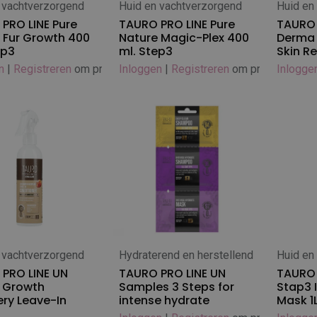
 vachtverzorgend
Huid en vachtverzorgend
Huid en
 winkelwagen
In winkelwagen
In
PRO LINE Pure
TAURO PRO LINE Pure
TAURO 
 Fur Growth 400
Nature Magic-Plex 400
Derma 
ep3
ml. Step3
Skin Re
n
|
Registreren
om prijs te zien
Inloggen
|
Registreren
om prijs te zien
Inlogge
 vachtverzorgend
Hydraterend en herstellend
Huid en
 winkelwagen
In winkelwagen
In
PRO LINE UN
TAURO PRO LINE UN
TAURO 
 Growth
Samples 3 Steps for
Stap3 
ry Leave-In
intense hydrate
Mask 1