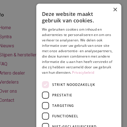
×
Deze website maakt
fo
Verzenden en
gebruik van cookies.
betalen
Home
We gebruiken cookies om inhoud en
Online betalen
advertenties te personaliseren en om ons
Syntra
verkeer te analyseren. We delen ook
Retourneren
Nieuws
informatie over uw gebruik van onze site
met onze advertentie- en analysepartners,
Algemene
Slijpen & herstellen
die deze kunnen combineren met andere
voorwaarden
informatie die u aan hen heeft verstrekt of
FAQ
Privacy & Cookie
die zij hebben verzameld door uw gebruik
van hun diensten.
Privacybeleid
Artero dealer
policy
Verdelers
Disclaimer
STRIKT NOODZAKELIJK
Over ons
PRESTATIE
Contact
TARGETING
Volg ons
FUNCTIONEEL
NIET-GECLASSIFICEERD