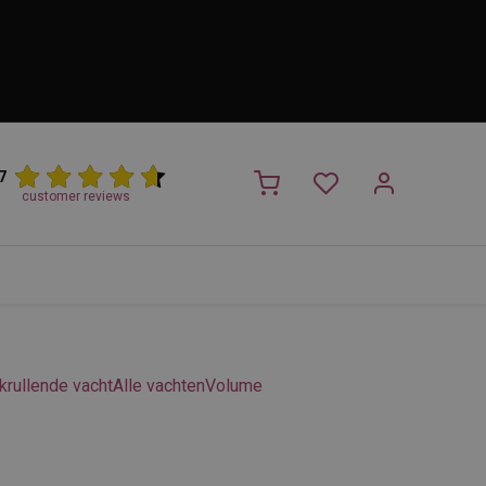
7
customer reviews
PROMO
NIEUW!
Trimsalon
Merken
Outlet
Nieuw
 krullende vacht
Alle vachten
Volume