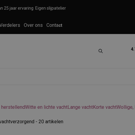
n 25 jaar ervaring
Eigen slijpatelier
Verdelers
Over ons
Conta
ct
4.
tica
Grooming
Knippen en scheren
 herstellend
Witte en lichte vacht
Lange vacht
Korte vacht
Wollige,
 vachtverzorgend
- 20 artikelen