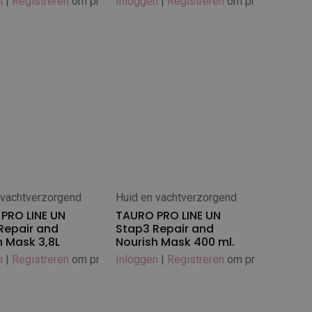
n
|
Registreren
om prijs te zien
Inloggen
|
Registreren
om prijs te zien
 vachtverzorgend
Huid en vachtverzorgend
 winkelwagen
In winkelwagen
PRO LINE UN
TAURO PRO LINE UN
Repair and
Stap3 Repair and
h Mask 3,8L
Nourish Mask 400 ml.
n
|
Registreren
om prijs te zien
Inloggen
|
Registreren
om prijs te zien