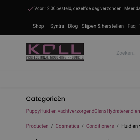
Overslaan naar inhoud
Voor 12:00 besteld, dezelfde dag verzonden
Meer da
Shop
Syntra
Blog
Slijpen & herstellen
Faq
Accessoires honden en katten
Cosme
Categorieën
Puppy
Huid en vachtverzorgend
Glans
Hydraterend en
Producten
Cosmetica
Conditioners
Huid en