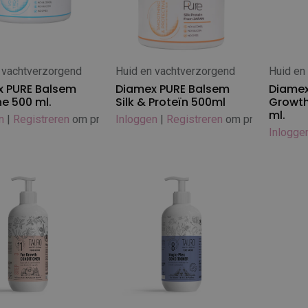
 vachtverzorgend
Huid en vachtverzorgend
Huid en
 winkelwagen
In winkelwagen
In
x PURE Balsem
Diamex PURE Balsem
Diamex
ne 500 ml.
Silk & Proteïn 500ml
Growth
ml.
n
|
Registreren
om prijs te zien
Inloggen
|
Registreren
om prijs te zien
Inlogge