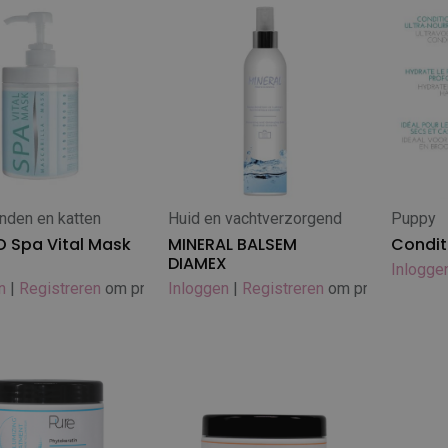
nden en katten
Huid en vachtverzorgend
Puppy
 winkelwagen
In winkelwagen
In
 Spa Vital Mask
MINERAL BALSEM
Condit
DIAMEX
Inlogge
n
|
Registreren
om prijs te zien
Inloggen
|
Registreren
om prijs te zien