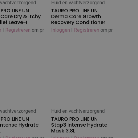
 vachtverzorgend
Huid en vachtverzorgend
 winkelwagen
In winkelwagen
PRO LINE UN
TAURO PRO LINE UN
Care Dry & Itchy
Derma Care Growth
lief Leave-I
Recovery Conditioner
n
|
Registreren
om prijs te zien
Inloggen
|
Registreren
om prijs te zien
 vachtverzorgend
Huid en vachtverzorgend
 winkelwagen
In winkelwagen
PRO LINE UN
TAURO PRO LINE UN
Intense Hydrate
Stap3 Intense Hydrate
L
Mask 3,8L