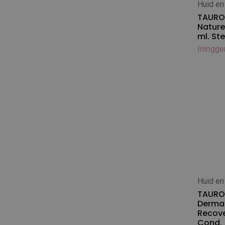
Huid en
In
Mikki
TAURO 
Mr. Groom
Nature
ml. St
O'tom
Inlogge
Oscar Frank
Oster
PetEdge
Ravenstein
Rose Line
Sanodor
Shark
Show Tech
Sinelco
Spratt
Huid en
In
Supajet
TAURO 
Derma
Tauro
Recove
The Pet doctor
Cond.