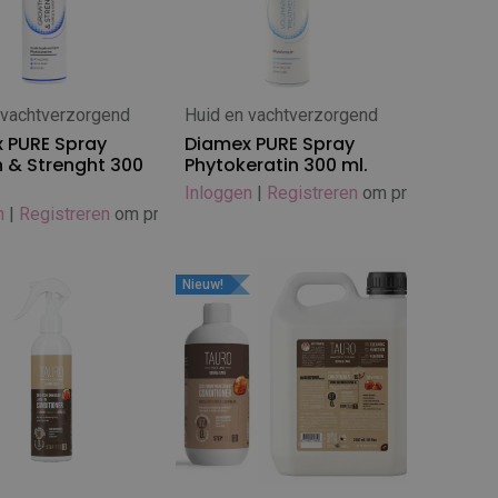
 vachtverzorgend
Huid en vachtverzorgend
 winkelwagen
In winkelwagen
 PURE Spray
Diamex PURE Spray
 & Strenght 300
Phytokeratin 300 ml.
Inloggen
|
Registreren
om prijs te zien
n
|
Registreren
om prijs te zien
Nieuw!