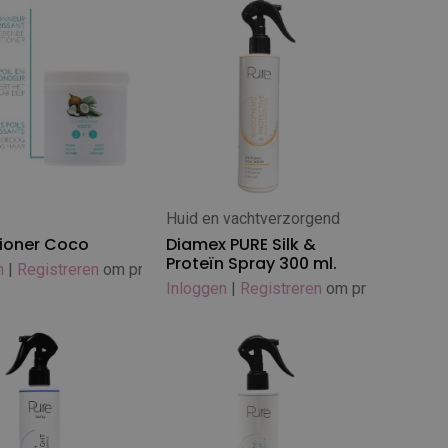
Huid en vachtverzorgend
 winkelwagen
In winkelwagen
ioner Coco
Diamex PURE Silk &
Proteïn Spray 300 ml.
n
|
Registreren
om prijs te zien
Inloggen
|
Registreren
om prijs te zien