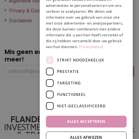
Algemene voorwaarden
advertenties te personaliseren en om ons
Privacy & Cookie policy
verkeer te analyseren. We delen ook
informatie over uw gebruik van onze site
Disclaimer
met onze advertentie- en analysepartners,
die deze kunnen combineren met andere
informatie die u aan hen heeft verstrekt of
die zij hebben verzameld door uw gebruik
van hun diensten.
Privacybeleid
Mis geen enkele
promotie of korting
meer!
STRIKT NOODZAKELIJK
PRESTATIE
TARGETING
Volg ons
FUNCTIONEEL
NIET-GECLASSIFICEERD
ALLES ACCEPTEREN
ALLES AFWIJZEN