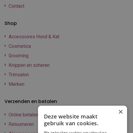
Contact
Shop
Accessoires Hond & Kat
Cosmetica
Grooming
Knippen en scheren
Trimsalon
Merken
Verzenden en betalen
×
Online betalen
Deze website maakt
gebruik van cookies.
Retourneren
We gebruiken cookies om inhoud en