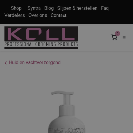
Overslaan naar inhoud
Shop
Syntra
Blog
Slijpen & herstellen
Faq
Verdelers
Over ons
Conta
ct
0
Huid en vachtverzorgend