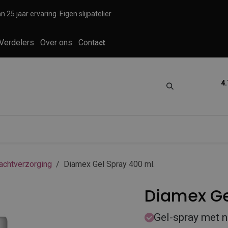
n 25 jaar ervaring
Eigen slijpatelier
Verdelers
Over ons
Conta
ct
4.
tica
Grooming
Knippen en scheren
achtverzorging
Diamex Gel Spray 400 ml.
Diamex Ge
Gel-spray met na