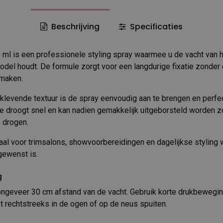
Beschrijving
Specificaties
 ml is een professionele styling spray waarmee u de vacht van
model houdt. De formule zorgt voor een langdurige fixatie zonder 
 maken.
t-klevende textuur is de spray eenvoudig aan te brengen en perfec
e droogt snel en kan nadien gemakkelijk uitgeborsteld worden z
e drogen.
aal voor trimsalons, showvoorbereidingen en dagelijkse styling w
gewenst is.
g
ongeveer 30 cm afstand van de vacht. Gebruik korte drukbewegi
t rechtstreeks in de ogen of op de neus spuiten.