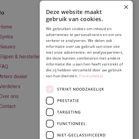
×
Deze website maakt
fo
Verzenden en
gebruik van cookies.
betalen
Home
We gebruiken cookies om inhoud en
Online betalen
advertenties te personaliseren en om ons
Syntra
verkeer te analyseren. We delen ook
Retourneren
Nieuws
informatie over uw gebruik van onze site
met onze advertentie- en analysepartners,
Algemene
Slijpen & herstellen
die deze kunnen combineren met andere
voorwaarden
informatie die u aan hen heeft verstrekt of
FAQ
Privacy & Cookie
die zij hebben verzameld door uw gebruik
van hun diensten.
Privacybeleid
Artero dealer
policy
Verdelers
Disclaimer
STRIKT NOODZAKELIJK
Over ons
PRESTATIE
Contact
TARGETING
Volg ons
FUNCTIONEEL
NIET-GECLASSIFICEERD