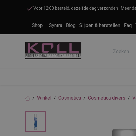
Overslaan naar inhoud
Voor 12:00 besteld, dezelfde dag verzonden
Meer da
Shop
Syntra
Blog
Slijpen & herstellen
Faq
Accessoires honden en katten
Cosme
Winkel
Cosmetica
Cosmetica divers
V