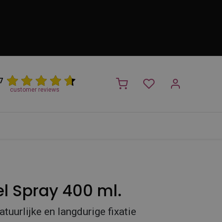
7
customer reviews
PROMO
NIEUW!
Trimsalon
Merken
Outlet
Nieuw
l Spray 400 ml.
tuurlijke en langdurige fixatie