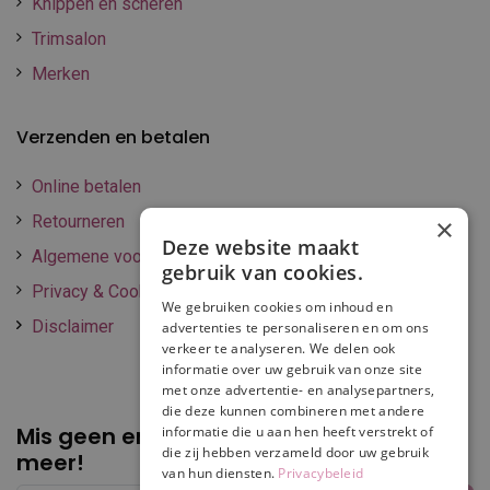
Knippen en scheren
Trimsalon
Merken
Verzenden en betalen
Online betalen
Retourneren
×
Deze website maakt
Algemene voorwaarden
gebruik van cookies.
Privacy & Cookie policy
We gebruiken cookies om inhoud en
Disclaimer
advertenties te personaliseren en om ons
verkeer te analyseren. We delen ook
informatie over uw gebruik van onze site
met onze advertentie- en analysepartners,
die deze kunnen combineren met andere
Mis geen enkele
promotie of korting
informatie die u aan hen heeft verstrekt of
die zij hebben verzameld door uw gebruik
meer!
van hun diensten.
Privacybeleid