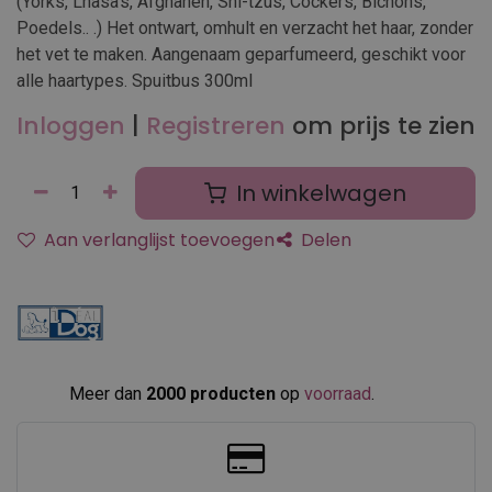
(Yorks, Lhasa's, Afghanen, Shi-tzus, Cockers, Bichons,
Poedels.. .) Het ontwart, omhult en verzacht het haar, zonder
het vet te maken. Aangenaam geparfumeerd, geschikt voor
alle haartypes. Spuitbus 300ml
Inloggen
|
Registreren
om prijs te zien
In winkelwagen
Aan verlanglijst toevoegen
Delen
Meer dan
2000 producten
op
voorraad
.​