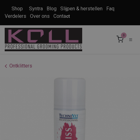
Overslaan naar inhoud
Shop
Syntra
Blog
Slijpen & herstellen
Faq
Verdelers
Over ons
Conta
ct
0
Ontklitters