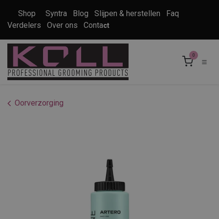
Overslaan naar inhoud
Shop
Syntra
Blog
Slijpen & herstellen
Faq
Verdelers
Over ons
Conta
ct
0
Oorverzorging