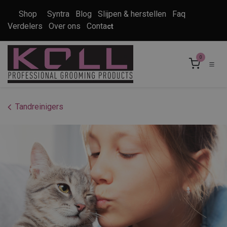
Overslaan naar inhoud
Shop
Syntra
Blog
Slijpen & herstellen
Faq
Verdelers
Over ons
Conta
ct
0
Tandreinigers