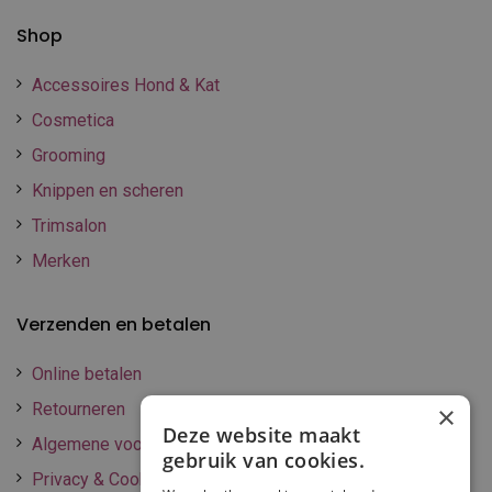
Shop
Accessoires Hond & Kat
Cosmetica
Grooming
Knippen en scheren
Trimsalon
Merken
Verzenden en betalen
Online betalen
Retourneren
×
Deze website maakt
Algemene voorwaarden
gebruik van cookies.
Privacy & Cookie policy