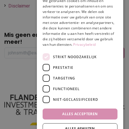
We gebruiken cookies om inhoud en
Disclaimer
advertenties te personaliseren en om ons
verkeer te analyseren. We delen ook
informatie over uw gebruik van onze site
met onze advertentie- en analysepartners,
die deze kunnen combineren met andere
Mis geen enkele
promotie of korting
informatie die u aan hen heeft verstrekt of
die zij hebben verzameld door uw gebruik
meer!
van hun diensten.
Privacybeleid
STRIKT NOODZAKELIJK
PRESTATIE
Volg ons
TARGETING
FUNCTIONEEL
NIET-GECLASSIFICEERD
ALLES ACCEPTEREN
ALLES AFWIJZEN