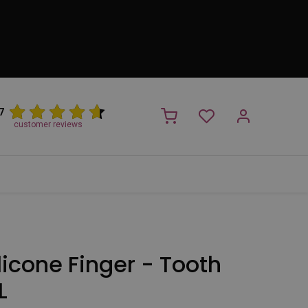
7
customer reviews
PROMO
NIEUW!
Trimsalon
Merken
Outlet
Nieuw
icone Finger - Tooth
L