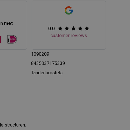
en met
0.0
customer reviews
1090209
8435037175339
Tandenborstels
de structuren.