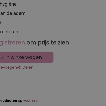
hygiëne
 van de adem
ls
tructuren
gistreren
om prijs te zien
In winkelwagen
toevoegen
Delen
producten
op
voorraad
.​