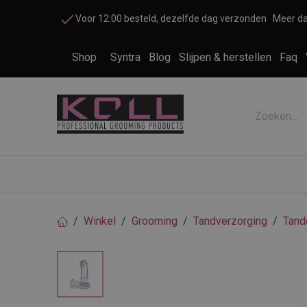
Overslaan naar inhoud
Voor 12:00 besteld, dezelfde dag verzonden
Meer da
Shop
Syntra
Blog
Slijpen & herstellen
Faq
Accessoires honden en katten
Cosme
Winkel
Grooming
Tandverzorging
Tand