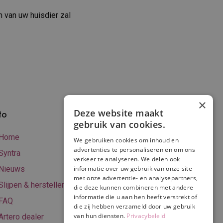
van uw huisdier zal
×
Deze website maakt
fo
Verzenden en
gebruik van cookies.
betalen
Home
We gebruiken cookies om inhoud en
Online betalen
advertenties te personaliseren en om ons
Syntra
verkeer te analyseren. We delen ook
Retourneren
Nieuws
informatie over uw gebruik van onze site
met onze advertentie- en analysepartners,
Algemene
Slijpen & herstellen
die deze kunnen combineren met andere
voorwaarden
informatie die u aan hen heeft verstrekt of
FAQ
Privacy & Cookie
die zij hebben verzameld door uw gebruik
van hun diensten.
Privacybeleid
Artero dealer
policy