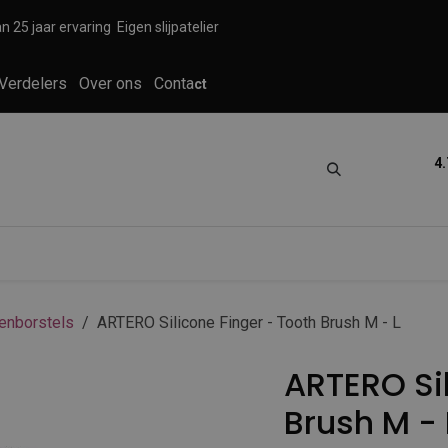
n 25 jaar ervaring
Eigen slijpatelier
Verdelers
Over ons
Conta
ct
4.
tica
Grooming
Knippen en scheren
enborstels
ARTERO Silicone Finger - Tooth Brush M - L
ARTERO Sil
Brush M - 