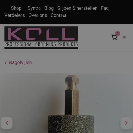
Overslaan naar inhoud
Shop
Syntra
Blog
Slijpen & herstellen
Faq
Verdelers
Over ons
Conta
ct
0
Nagelvijlen