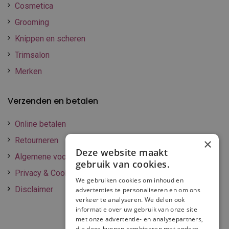
Cosmetica
Grooming
Knippen en scheren
Trimsalon
Merken
Verzenden en betalen
Online betalen
Retourneren
×
Deze website maakt
Algemene voorwaarden
gebruik van cookies.
Privacy & Cookie policy
We gebruiken cookies om inhoud en
Disclaimer
advertenties te personaliseren en om ons
verkeer te analyseren. We delen ook
informatie over uw gebruik van onze site
met onze advertentie- en analysepartners,
die deze kunnen combineren met andere