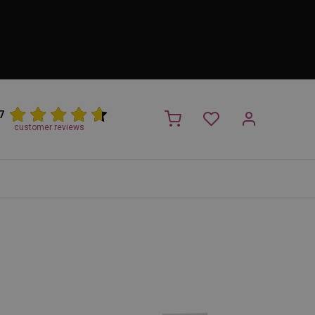
7
customer reviews
PROMO
NIEUW!
Trimsalon
Merken
Outlet
Nieuw