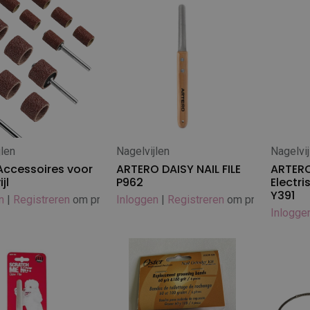
jlen
Nagelvijlen
Nagelvij
In winkelwagen
In
Accessoires voor
ARTERO DAISY NAIL FILE
ARTERO
jl
P962
Electri
Y391
n
|
Registreren
om prijs te zien
Inloggen
|
Registreren
om prijs te zien
Inlogge