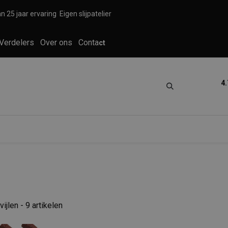
n 25 jaar ervaring
Eigen slijpatelier
Verdelers
Over ons
Conta
ct
4.
tica
Grooming
Knippen en scheren
vijlen
- 9 artikelen