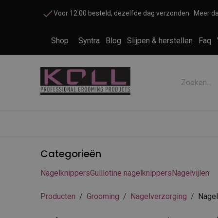
Overslaan naar inhoud
Voor 12:00 besteld, dezelfde dag verzonden
Meer da
Shop
Syntra
Blog
Slijpen & herstellen
Faq
Accessoires honden en katten
Cosme
Categorieën
Nagelknippers
Guillotine nagelknippers
Nagelvijlen
Producten
Grooming
Nagelverzorging
Nagel