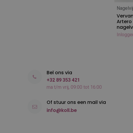
Mikki
Nagelvi
In
Mr. Groom
Vervan
Artero
O'tom
nagelvi
Oscar Frank
Inlogge
Oster
PetEdge
Ravenstein
Rose Line
Sanodor
Bel ons via
Shark
+32 89 353 421
ma t/m vrij, 09:00 tot 16:00
Show Tech
Sinelco
Of stuur ons een mail via
Spratt
info@koll.be
Supajet
Tauro
The Pet doctor