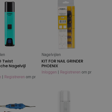
len
Nagelvijlen
 winkelwagen
 Twist
KIT FOR NAIL GRINDER
sche Nagelvijl
PHOENIX
Inloggen
|
Registreren
om prijs te zien
n
|
Registreren
om prijs te zien