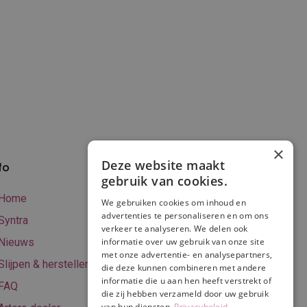
×
Deze website maakt
fo
Verzenden en
gebruik van cookies.
betalen
Home
We gebruiken cookies om inhoud en
Online betalen
advertenties te personaliseren en om ons
Syntra
verkeer te analyseren. We delen ook
Retourneren
Nieuws
informatie over uw gebruik van onze site
met onze advertentie- en analysepartners,
Algemene
Slijpen & herstellen
die deze kunnen combineren met andere
voorwaarden
informatie die u aan hen heeft verstrekt of
FAQ
Privacy & Cookie
die zij hebben verzameld door uw gebruik
van hun diensten.
Privacybeleid