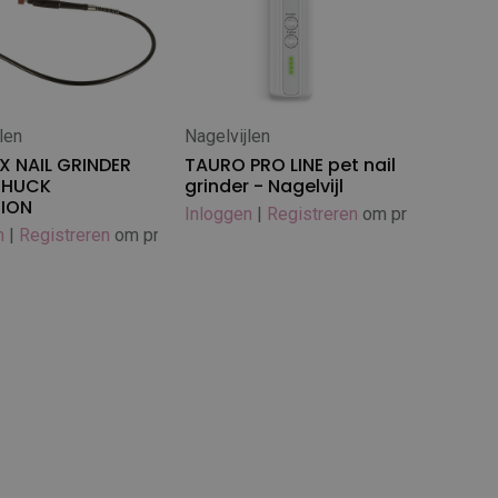
len
Nagelvijlen
 winkelwagen
In winkelwagen
X NAIL GRINDER
TAURO PRO LINE pet nail
CHUCK
grinder - Nagelvijl
SION
Inloggen
|
Registreren
om prijs te zien
n
|
Registreren
om prijs te zien