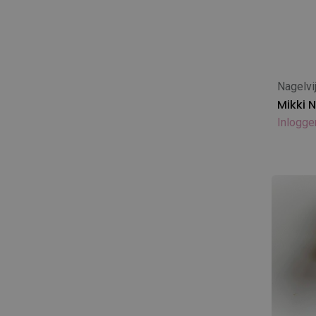
Diamex Conditioner - 5L
Excellent / Katana
Diamex Caniderm - klein
Gallagher Europe
Diamex Caniderm - 5L
Geib
Diamex parfums - klein
Greyhound
Diamex parfums - 1L
Nagelvi
Groomer.DK
In
Diamex Reinigers - klein
Mikki N
Happy Hoodie
Diamex Reinigers - 1L
Inlogge
Heartbeat Bunny
Diamex Reinigers - 5L
Heiniger
Diamex verzorgingsproducten -
Héry
klein
Ideal Dog
KW
LANCO
MARS
Mason Pearson
Maxi Pin
Metro Air Force