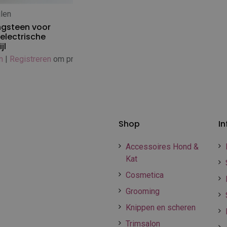
jlen
 winkelwagen
gsteen voor
 electrische
jl
n
|
Registreren
om prijs te zien
Shop
In
Accessoires Hond &
Kat
Cosmetica
Grooming
Knippen en scheren
Trimsalon