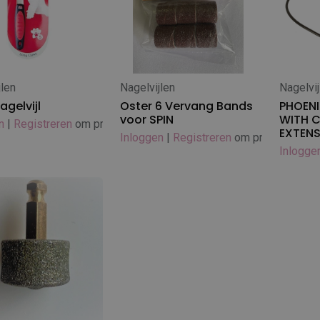
jlen
Nagelvijlen
Nagelvij
 winkelwagen
In winkelwagen
In
agelvijl
Oster 6 Vervang Bands
PHOENI
voor SPIN
WITH 
n
|
Registreren
om prijs te zien
EXTEN
Inloggen
|
Registreren
om prijs te zien
Inlogge