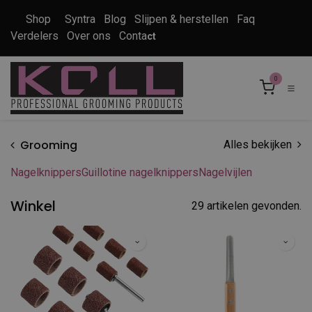
Overslaan naar inhoud
Shop
Syntra
Blog
Slijpen & herstellen
Faq
Verdelers
Over ons
Conta
ct
0
Grooming
Alles bekijken
Nagelknippers
Guillotine nagelknippers
Nagelvijlen
Winkel
29 artikelen gevonden.