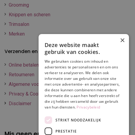
Grooming
Knippen en scheren
Trimsalon
Merken
×
Deze website maakt
Verzenden en betalen
gebruik van cookies.
We gebruiken cookies om inhoud en
Online betalen
advertenties te personaliseren en om ons
verkeer te analyseren. We delen ook
Retourneren
informatie over uw gebruik van onze site
Algemene voorwaarden
met onze advertentie- en analysepartners,
die deze kunnen combineren met andere
Privacy & Cookie policy
informatie die u aan hen heeft verstrekt of
die zij hebben verzameld door uw gebruik
Disclaimer
van hun diensten.
Privacybeleid
STRIKT NOODZAKELIJK
PRESTATIE
Mis geen enkele
promotie of korting