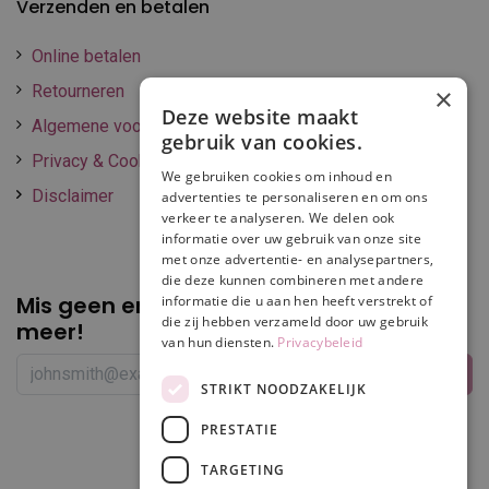
Verzenden en betalen
Online betalen
Retourneren
×
Deze website maakt
Algemene voorwaarden
gebruik van cookies.
Privacy & Cookie policy
We gebruiken cookies om inhoud en
Disclaimer
advertenties te personaliseren en om ons
verkeer te analyseren. We delen ook
informatie over uw gebruik van onze site
met onze advertentie- en analysepartners,
die deze kunnen combineren met andere
Mis geen enkele
promotie of korting
informatie die u aan hen heeft verstrekt of
die zij hebben verzameld door uw gebruik
meer!
van hun diensten.
Privacybeleid
STRIKT NOODZAKELIJK
PRESTATIE
Volg ons
TARGETING