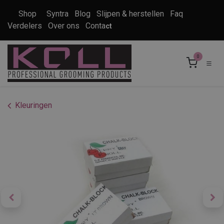
Overslaan naar inhoud
Shop
Syntra
Blog
Slijpen & herstellen
Faq
Verdelers
Over ons
Conta
ct
0
Kleuringen