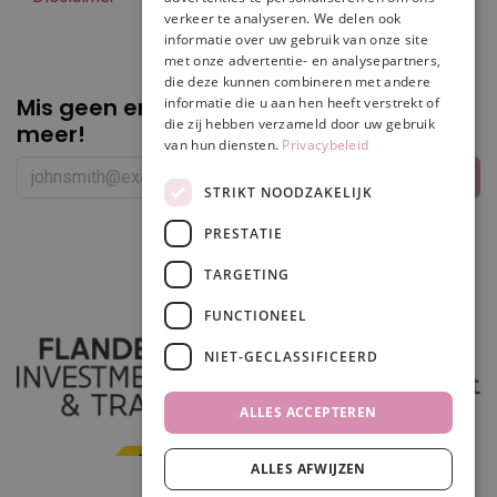
verkeer te analyseren. We delen ook
informatie over uw gebruik van onze site
met onze advertentie- en analysepartners,
die deze kunnen combineren met andere
Mis geen enkele
promotie of korting
informatie die u aan hen heeft verstrekt of
die zij hebben verzameld door uw gebruik
meer!
van hun diensten.
Privacybeleid
STRIKT NOODZAKELIJK
PRESTATIE
Volg ons
TARGETING
FUNCTIONEEL
NIET-GECLASSIFICEERD
ALLES ACCEPTEREN
ALLES AFWIJZEN
In winkelwagen