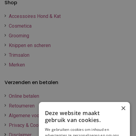
Shop
Accessoires Hond & Kat
Cosmetica
Grooming
Knippen en scheren
Trimsalon
Merken
Verzenden en betalen
Online betalen
Retourneren
×
Deze website maakt
Algemene voorwaarden
gebruik van cookies.
Privacy & Cookie policy
We gebruiken cookies om inhoud en
Disclaimer
advertenties te personaliseren en om ons