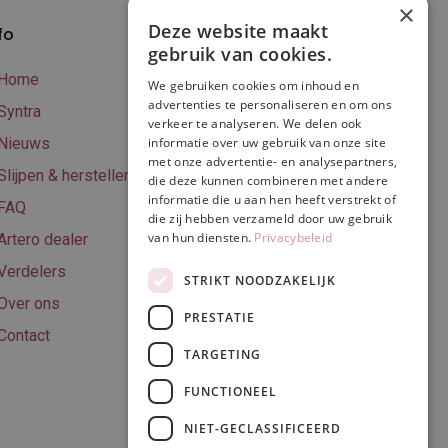
×
Deze website maakt
fo
Verzenden en
gebruik van cookies.
betalen
Home
We gebruiken cookies om inhoud en
Online betalen
advertenties te personaliseren en om ons
Syntra
verkeer te analyseren. We delen ook
Retourneren
Nieuws
informatie over uw gebruik van onze site
met onze advertentie- en analysepartners,
Algemene
Slijpen & herstellen
die deze kunnen combineren met andere
voorwaarden
informatie die u aan hen heeft verstrekt of
FAQ
Privacy & Cookie
die zij hebben verzameld door uw gebruik
van hun diensten.
Privacybeleid
Artero dealer
policy
Verdelers
Disclaimer
STRIKT NOODZAKELIJK
Over ons
PRESTATIE
Contact
TARGETING
Volg ons
FUNCTIONEEL
NIET-GECLASSIFICEERD