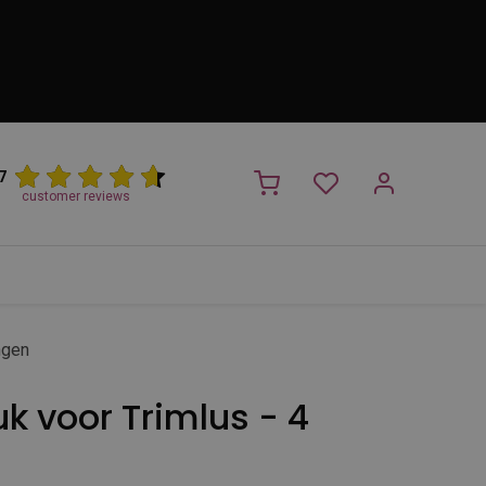
7
customer reviews
PROMO
NIEUW!
Trimsalon
Merken
Outlet
Nieuw
ngen
k voor Trimlus - 4