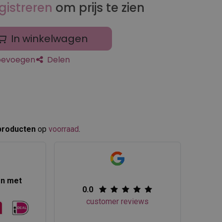
gistreren
om prijs te zien
In winkelwagen
toevoegen
Delen
producten
op
voorraad
.​
en met
0.0
customer reviews