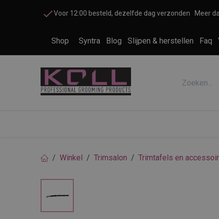
Overslaan naar inhoud
Voor 12:00 besteld, dezelfde dag verzonden
Meer da
Shop
Syntra
Blog
Slijpen & herstellen
Faq
Accessoires honden en katten
Cosme
Winkel
Trimsalon
Trimtafels en accessoi