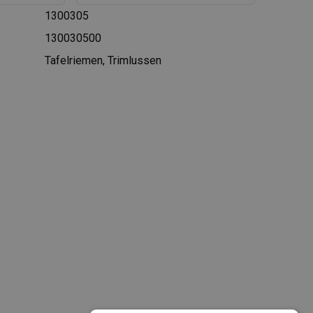
1300305
130030500
Tafelriemen, Trimlussen