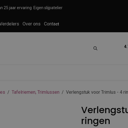
n 25 jaar ervaring
Eigen slijpatelier
Verdelers
Over ons
Conta
ct
4.
tica
Grooming
Knippen en scheren
res
Tafelriemen, Trimlussen
Verlengstuk voor Trimlus - 4 ri
Verlengstu
ringen