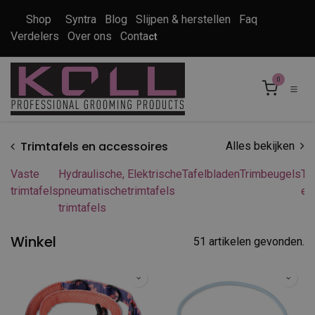
Overslaan naar inhoud
Shop
Syntra
Blog
Slijpen & herstellen
Faq
Verdelers
Over ons
Conta
ct
0
Trimtafels en accessoires
Alles bekijken
Vaste
Hydraulische,
Elektrische
Tafelbladen
Trimbeugels
Ta
trimtafels
pneumatische
trimtafels
en
trimtafels
Winkel
51 artikelen gevonden.