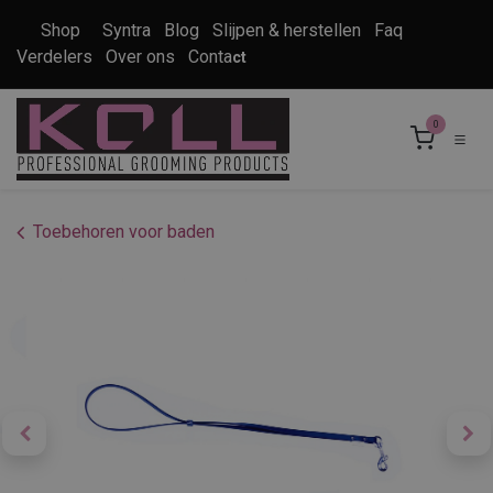
Overslaan naar inhoud
Shop
Syntra
Blog
Slijpen & herstellen
Faq
Verdelers
Over ons
Conta
ct
0
Toebehoren voor baden