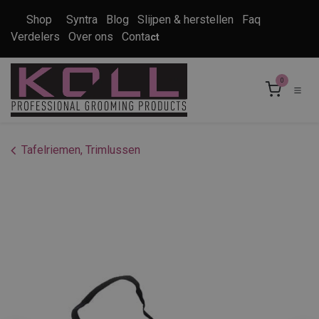
Overslaan naar inhoud
Shop
Syntra
Blog
Slijpen & herstellen
Faq
Verdelers
Over ons
Conta
ct
0
Tafelriemen, Trimlussen