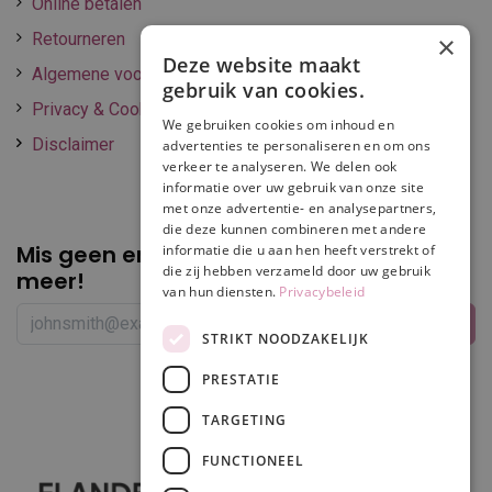
Online betalen
Retourneren
×
Deze website maakt
Algemene voorwaarden
gebruik van cookies.
Privacy & Cookie policy
We gebruiken cookies om inhoud en
Disclaimer
advertenties te personaliseren en om ons
verkeer te analyseren. We delen ook
informatie over uw gebruik van onze site
met onze advertentie- en analysepartners,
die deze kunnen combineren met andere
Mis geen enkele
promotie of korting
informatie die u aan hen heeft verstrekt of
die zij hebben verzameld door uw gebruik
meer!
van hun diensten.
Privacybeleid
STRIKT NOODZAKELIJK
PRESTATIE
Volg ons
TARGETING
FUNCTIONEEL