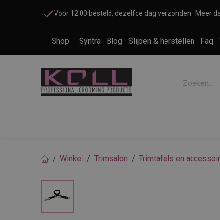
Overslaan naar inhoud
Voor 12:00 besteld, dezelfde dag verzonden
Meer da
Shop
Syntra
Blog
Slijpen & herstellen
Faq
Accessoires honden en katten
Cosme
Winkel
Trimsalon
Trimtafels en accessoi