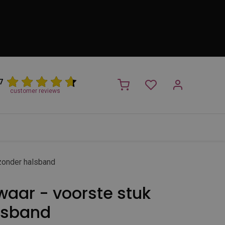
7
customer reviews
PROMO
NIEUW!
Trimsalon
Merken
Outlet
Nieuw
zonder halsband
waar - voorste stuk
lsband