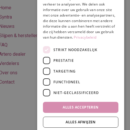
betalen
verkeer te analyseren. We delen ook
Home
informatie over uw gebruik van onze site
Online betalen
met onze advertentie- en analysepartners,
Syntra
die deze kunnen combineren met andere
Retourneren
Nieuws
informatie die u aan hen heeft verstrekt of
Algemene
die zij hebben verzameld door uw gebruik
Slijpen & herstellen
van hun diensten.
Privacybeleid
voorwaarden
FAQ
Privacy & Cookie
STRIKT NOODZAKELIJK
Artero dealer
policy
PRESTATIE
Verdelers
Disclaimer
TARGETING
Over ons
Contact
FUNCTIONEEL
NIET-GECLASSIFICEERD
Volg ons
ALLES ACCEPTEREN
ALLES AFWIJZEN