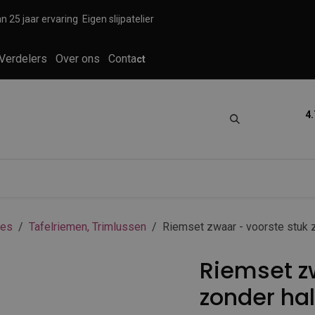
n 25 jaar ervaring
Eigen slijpatelier
Verdelers
Over ons
Conta
ct
4.
tica
Grooming
Knippen en scheren
res
Tafelriemen, Trimlussen
Riemset zwaar - voorste stuk 
Riemset z
zonder ha