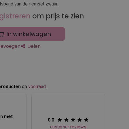
lsband van de riemset zwaar.
gistreren
om prijs te zien
In winkelwagen
toevoegen
Delen
producten
op
voorraad
.​
en met
0.0
customer reviews