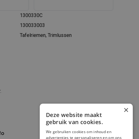
1300330C
130033003
Tafelriemen, Trimlussen
.
×
Deze website maakt
gebruik van cookies.
We gebruiken cookies om inhoud en
fo
Verzenden en
advertenties te personaliseren en om ons