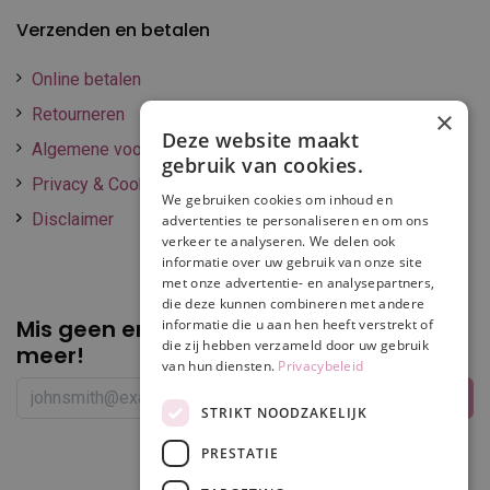
Verzenden en betalen
Online betalen
Retourneren
×
Deze website maakt
Algemene voorwaarden
gebruik van cookies.
Privacy & Cookie policy
We gebruiken cookies om inhoud en
Disclaimer
advertenties te personaliseren en om ons
verkeer te analyseren. We delen ook
informatie over uw gebruik van onze site
met onze advertentie- en analysepartners,
die deze kunnen combineren met andere
Mis geen enkele
promotie of korting
informatie die u aan hen heeft verstrekt of
die zij hebben verzameld door uw gebruik
meer!
van hun diensten.
Privacybeleid
STRIKT NOODZAKELIJK
PRESTATIE
Volg ons