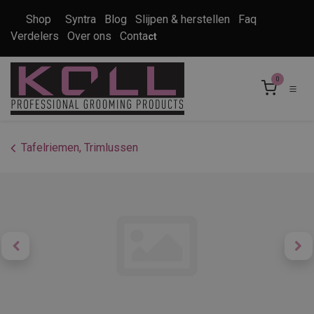
Overslaan naar inhoud
Shop
Syntra
Blog
Slijpen & herstellen
Faq
Verdelers
Over ons
Conta
ct
0
Tafelriemen, Trimlussen