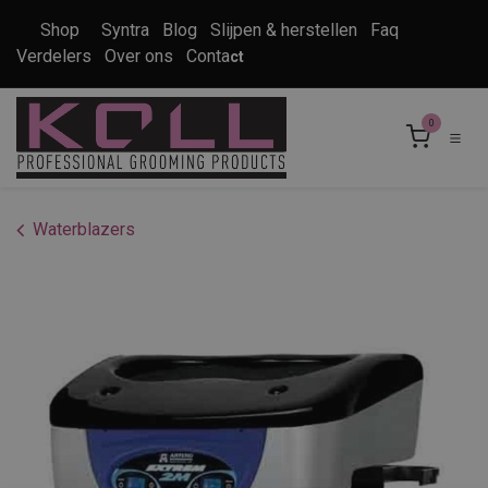
Overslaan naar inhoud
Shop
Syntra
Blog
Slijpen & herstellen
Faq
Verdelers
Over ons
Conta
ct
0
Waterblazers